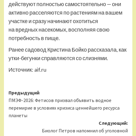
действуют полностью самостоятельно — они
активно расселяются по растениям на вашем
участке и сразу начинают охотиться
на вредных насекомых, восполняя свою
потребность в пище.
Ранее садовод Кристина Бойко рассказала, как
утки-бегунки справляются со слизнями.
Источник:
aif.ru
Навигация
Предыдущий
ПМЭФ-2026: Фетисов призвал объявить водное
записи
перемирие в условиях кризиса ценнейшего ресурса
планеты
Следующий:
Биолог Петров напомнил об уголовной