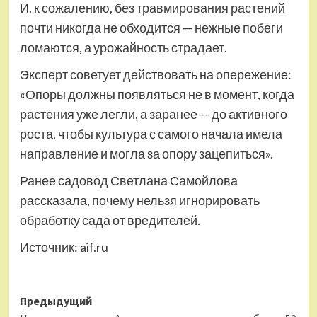
И, к сожалению, без травмирования растений
почти никогда не обходится — нежные побеги
ломаются, а урожайность страдает.
Эксперт советует действовать на опережение:
«Опоры должны появляться не в момент, когда
растения уже легли, а заранее — до активного
роста, чтобы культура с самого начала имела
направление и могла за опору зацепиться».
Ранее садовод Светлана Самойлова
рассказала, почему нельзя игнорировать
обработку сада от вредителей.
Источник:
aif.ru
Навигация
Предыдущий