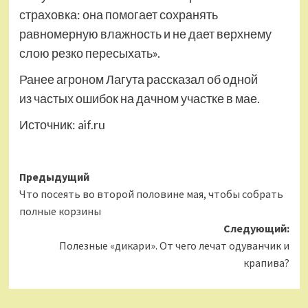
страховка: она помогает сохранять
равномерную влажность и не дает верхнему
слою резко пересыхать».
Ранее агроном Лагута рассказал об одной
из частых ошибок на дачном участке в мае.
Источник:
aif.ru
Навигация
Предыдущий
Что посеять во второй половине мая, чтобы собрать
записи
полные корзины
Следующий:
Полезные «дикари». От чего лечат одуванчик и
крапива?