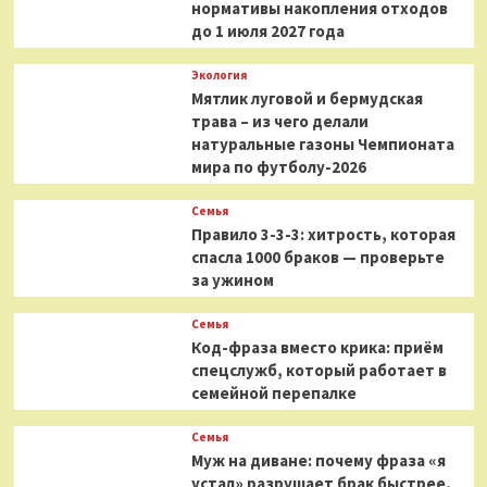
нормативы накопления отходов
до 1 июля 2027 года
Экология
Мятлик луговой и бермудская
трава – из чего делали
натуральные газоны Чемпионата
мира по футболу-2026
Семья
Правило 3-3-3: хитрость, которая
спасла 1000 браков — проверьте
за ужином
Семья
Код-фраза вместо крика: приём
спецслужб, который работает в
семейной перепалке
Семья
Муж на диване: почему фраза «я
устал» разрушает брак быстрее,