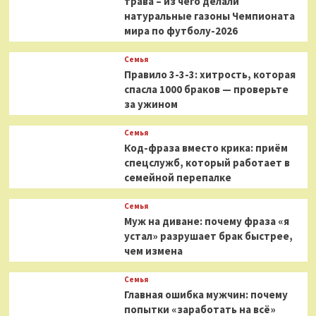
трава – из чего делали
натуральные газоны Чемпионата
мира по футболу-2026
Семья
Правило 3-3-3: хитрость, которая
спасла 1000 браков — проверьте
за ужином
Семья
Код-фраза вместо крика: приём
спецслужб, который работает в
семейной перепалке
Семья
Муж на диване: почему фраза «я
устал» разрушает брак быстрее,
чем измена
Семья
Главная ошибка мужчин: почему
попытки «заработать на всё»