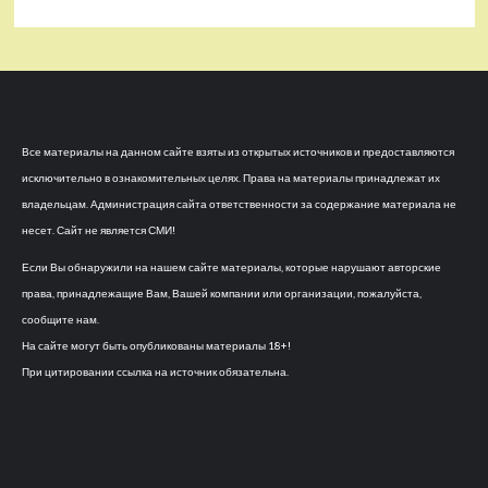
Все материалы на данном сайте взяты из открытых источников и предоставляются
исключительно в ознакомительных целях. Права на материалы принадлежат их
владельцам. Администрация сайта ответственности за содержание материала не
несет. Сайт не является СМИ!
Если Вы обнаружили на нашем сайте материалы, которые нарушают авторские
права, принадлежащие Вам, Вашей компании или организации, пожалуйста,
сообщите нам.
На сайте могут быть опубликованы материалы 18+!
При цитировании ссылка на источник обязательна.