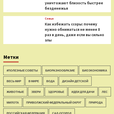
уничтожают близость быстрее
безденежья
Семья
Как избежать ссоры: почему
нужно обниматься не менее 8
раз в день, даже если вы сильно
злы
Метки
#ПОЛЕЗНЫЕ СОВЕТЫ
БИОРАЗНООБРАЗИЕ
БИОЭКОНОМИКА
ВЕСЬ МИР
В МИРЕ
ВОДА
ДИЗАЙН ДЕТСКОЙ
ЖИВОТНЫЕ
ЗВЕРИ
ЗДОРОВЬЕ
ИДЕИ ДЛЯ ДАЧИ
ЛЕС
МИЛОТА
ПРИВОЛЖСКИЙ ФЕДЕРАЛЬНЫЙ ОКРУГ
ПРИРОДА
РОССИЙСКАЯ ФЕДЕРАЦИЯ
САД-ОГОРОД