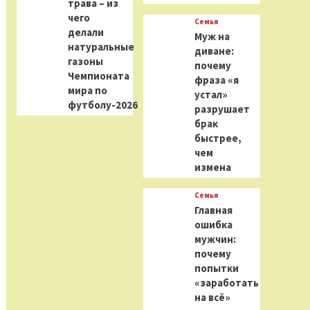
трава – из
чего
Семья
делали
Муж на
натуральные
диване:
газоны
почему
Чемпионата
фраза «я
мира по
устал»
футболу-2026
разрушает
брак
быстрее,
чем
измена
Семья
Главная
ошибка
мужчин:
почему
попытки
«заработать
на всё»