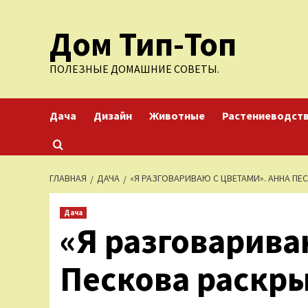
Перейти
Дом Тип-Топ
к
содержимому
ПОЛЕЗНЫЕ ДОМАШНИЕ СОВЕТЫ.
Дача
Дизайн
Животные
Растениеводст
ГЛАВНАЯ
ДАЧА
«Я РАЗГОВАРИВАЮ С ЦВЕТАМИ». АННА П
Дача
«Я разговарива
Пескова раскры