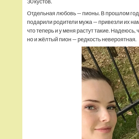
30 кустов.
Отдельная любовь — пионы. В прош­лом год
подарили родители мужа — привезли их нам
что теперь и у меня растут такие. Надеюсь
но и жёлтый пион — редкость невероятная.