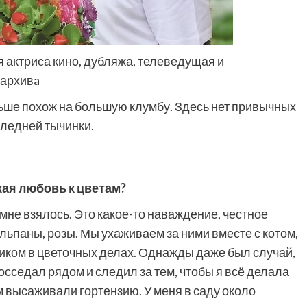
 актриса кино, дубляжа, телеведущая и
 архивa
ше похож на большую клумбу. Здесь нет привычных
следней тычинки.
акая любовь к цветам?
 мне взялось. Это какое-то наваждение, чест­ное
льпаны, розы. Мы ухаживаем за ними вместе с котом,
ком в цветочных делах. Однажды даже был случай,
 восседал рядом и следил за тем, чтобы я всё делала
м высаживали гортензию. У меня в саду около