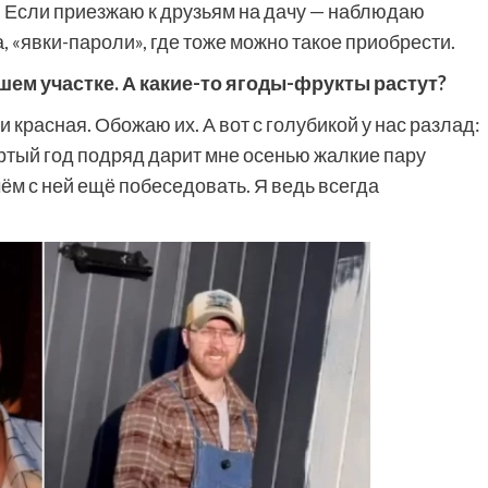
е. Если приезжаю к друзьям на дачу — наблюдаю
да, «явки-пароли», где тоже можно такое приобрести.
ашем участке. А какие-то ягоды-фрукты растут?
и красная. Обожаю их. А вот с голубикой у нас разлад:
ёртый год подряд дарит мне осенью жалкие пару
чём с ней ещё побеседовать. Я ведь всегда