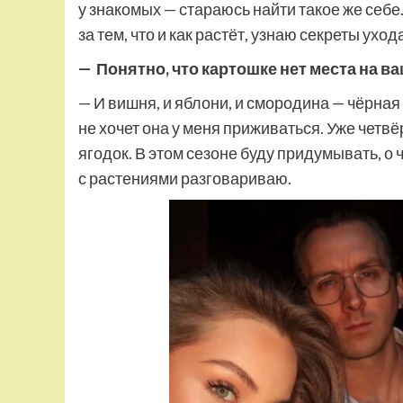
у знакомых — стараюсь найти такое же себ
за тем, что и как растёт, узнаю секреты ухо
— Понятно, что картошке нет места на в
— И вишня, и яблони, и смородина — чёрная 
не хочет она у меня приживаться. Уже четв
ягодок. В этом сезоне буду придумывать, о 
с растениями разговариваю.