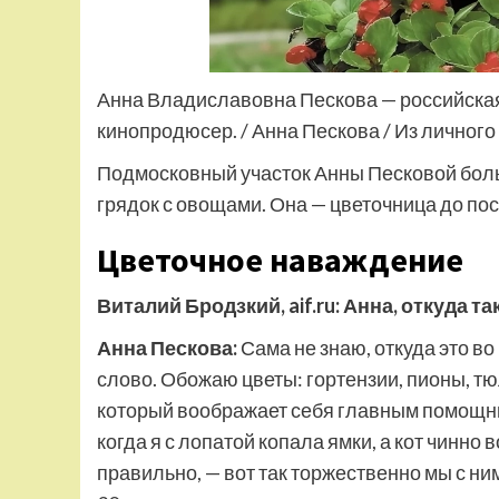
Анна Владиславовна Пескова — российская
кинопродюсер. / Анна Пескова / Из личного
Подмосковный участок Анны Песковой боль
грядок с овощами. Она — цветочница до по
Цветочное наваждение
Виталий Бродзкий, aif.ru: Анна, откуда т
Анна Пескова:
Сама не знаю, откуда это во
слово. Обожаю цветы: гортензии, пионы, тю
который воображает себя главным помощни
когда я с лопатой копала ямки, а кот чинно
правильно, — вот так торжественно мы с ни