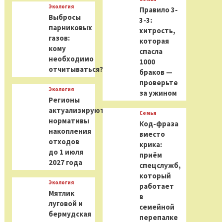
Экология
Правило 3-
Выбросы
3-3:
парниковых
хитрость,
газов:
которая
кому
спасла
необходимо
1000
отчитываться?
браков —
проверьте
Экология
за ужином
Регионы
актуализируют
Семья
нормативы
Код-фраза
накопления
вместо
отходов
крика:
до 1 июля
приём
2027 года
спецслужб,
который
Экология
работает
Мятлик
в
луговой и
семейной
бермудская
перепалке