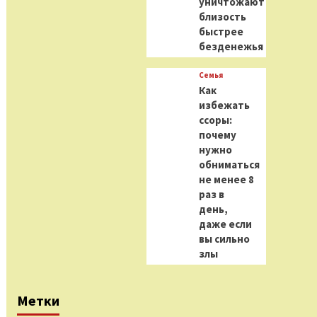
уничтожают
близость
быстрее
безденежья
Семья
Как
избежать
ссоры:
почему
нужно
обниматься
не менее 8
раз в
день,
даже если
вы сильно
злы
Метки