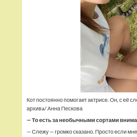
Кот постоянно помогает актрисе. Он, с её 
архивa/ Анна Пескова
— То есть за необычными сортами внима
— Слежу — громко сказано. Просто если мне 