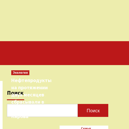
Экология
Нефтепродукты
на протяжении
Поиск
двух месяцев
сбрасывали в
городскую реку
Поиск
Кирова
Семья