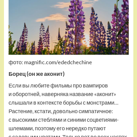
фото: magnific.com/ededchechine
Борец (он же аконит)
Если вы любите фильмы про вампиров
и оборотней, наверняка название «аконит»
слышали в контексте борьбы с монстрами…
Растение, кстати, довольно симпатичное:
с высокими стеблями и синими соцветиями-
шлемами, поэтому его нередко путают
с садовыми цветами. Только вот во всех частях