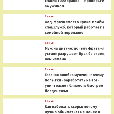
спасла 1000 браков — проверьте
за ужином
Семья
Код-фраза вместо крика: приём
спецслужб, который работает в
семейной перепалке
Семья
Муж на диване: почему фраза «я
устал» разрушает брак быстрее,
чем измена
Семья
Главная ошибка мужчин: почему
попытки «заработать на всё»
уничтожают близость быстрее
безденежья
Семья
Как избежать ссоры: почему
нужно обниматься не менее 8