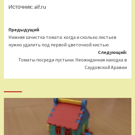
Источник:
aif.ru
Навигация
Предыдущий
Нижняя зачистка томата: когда и сколько листьев
записи
нужно удалить под первой цветочной кистью
Следующий:
Томаты посреди пустыни. Неожиданная находка в
Саудовской Аравии