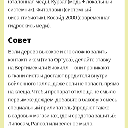
(эталонная медь), Курзат (медь + локальный
системник), Фитолавин (системный
биоантибиотик), Косайд 2000 (современная
гидроокись меди).
Совет
Если дерево высокое и его сложно залить
контактником (типа Ортуса), делайте ставку
на Вертимек или Биокилл — они проникают
в ткани листа и достают вредителя внутри
войлочного галла, даже если не попасть прямо
на клеща. Чтобы препарат от клеща не смыло
первым же дождём, добавьте в баковую смесь
специальный прилипатель (продают также
в садовых магазинах, где и средства защиты):
Липосам, Рапсол или зелёное мыло.