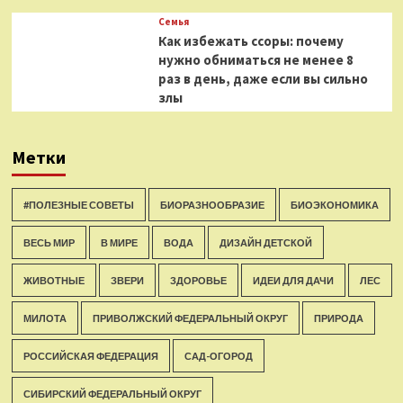
Семья
Как избежать ссоры: почему
нужно обниматься не менее 8
раз в день, даже если вы сильно
злы
Метки
#ПОЛЕЗНЫЕ СОВЕТЫ
БИОРАЗНООБРАЗИЕ
БИОЭКОНОМИКА
ВЕСЬ МИР
В МИРЕ
ВОДА
ДИЗАЙН ДЕТСКОЙ
ЖИВОТНЫЕ
ЗВЕРИ
ЗДОРОВЬЕ
ИДЕИ ДЛЯ ДАЧИ
ЛЕС
МИЛОТА
ПРИВОЛЖСКИЙ ФЕДЕРАЛЬНЫЙ ОКРУГ
ПРИРОДА
РОССИЙСКАЯ ФЕДЕРАЦИЯ
САД-ОГОРОД
СИБИРСКИЙ ФЕДЕРАЛЬНЫЙ ОКРУГ