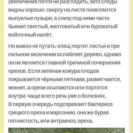
увеличения почти не разглядеть, зато следы
видны хорошо: сверху на листе появляются
выпуклые пузыри, а снизу под ними часто
бывает светлый, желтоватый или буроватый
войлочный налёт.
Но важно не путать: клещ портит листья и при
сильном заселении ослабляет дерево, однако
он не является главной причиной почернения
орехов. Если зелёная кожура плодов
покрывается чёрными пятнами, размягчается,
мокнет, а орехи осыпаются или портятся
внутри, чаще всего речь уже о болезнях.
В первую очередь подозревают бактериоз
грецкого ореха и марсонию, она же бурая
пятнистость, или антракноз, ореха.