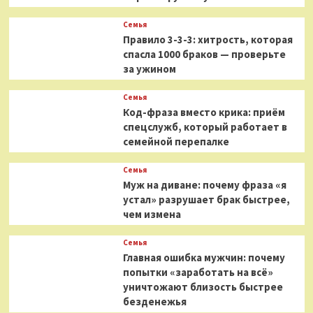
Семья
Правило 3-3-3: хитрость, которая
спасла 1000 браков — проверьте
за ужином
Семья
Код-фраза вместо крика: приём
спецслужб, который работает в
семейной перепалке
Семья
Муж на диване: почему фраза «я
устал» разрушает брак быстрее,
чем измена
Семья
Главная ошибка мужчин: почему
попытки «заработать на всё»
уничтожают близость быстрее
безденежья