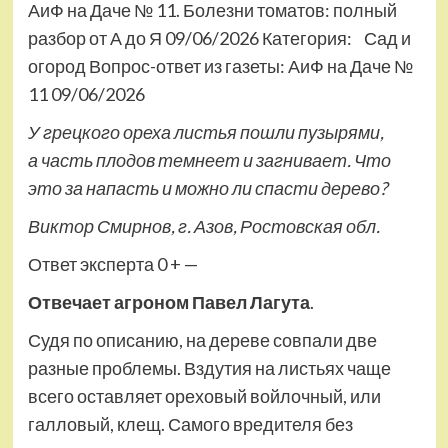
АиФ на Даче № 11. Болезни томатов: полный
разбор от А до Я 09/06/2026 Категория: Сад и
огород
Вопрос-ответ из газеты: АиФ на Даче №
11 09/06/2026
У грецкого ореха листья пошли пузырями,
а часть плодов темнеет и загнивает. Что
это за напасть и можно ли спасти дерево?
Виктор Смирнов, г. Азов, Ростовская обл.
Ответ эксперта 0 + —
Отвечает
агроном Павел Лагута
.
Судя по описанию, на дереве совпали две
разные проблемы. Вздутия на листьях чаще
всего оставляет ореховый войлочный, или
галловый, клещ. Самого вредителя без