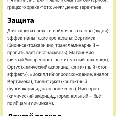
грецкого ореха Фото: АиФ/ Денис Терентьев
Защита
Для защиты ореха от войлочного клеща (зудня)
эффективны такие препараты: Вертимек
(биоинсектоакарицид, трансламинарный —
пропитывает лист насквозь), МатринБио
(чистый биопрепарат, растительный алкалоид),
Ортус (химический акарицид, контактный «стоп-
эффект»), Биокилл (биопроисхождение, аналог
Вертимека), Тиовит Джет (контактный
фунгиакарицид на основе серы), Ниссоран
(химический акарицид, гормональный — бьёт
по яйцам и личинкам).
Другой подход