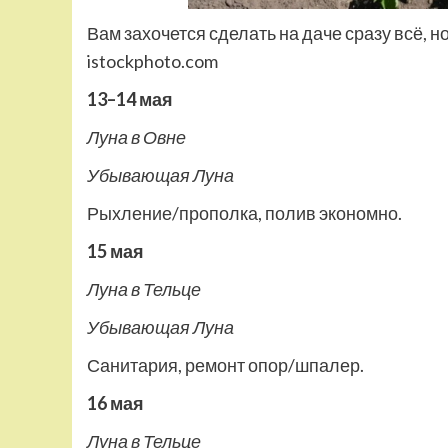
Вам захочется сделать на даче сразу всё, н
istockphoto.com
13–14 мая
Луна в Овне
Убывающая Луна
Рыхление/прополка, полив экономно.
15 мая
Луна в Тельце
Убывающая Луна
Санитария, ремонт опор/шпалер.
16 мая
Луна в Тельце