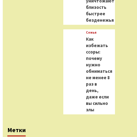
уничтожают
близость
быстрее
безденежья
Семья
Как
избежать
ссоры:
почему
нужно
обниматься
не менее 8
раз в
день,
даже если
вы сильно
злы
Метки