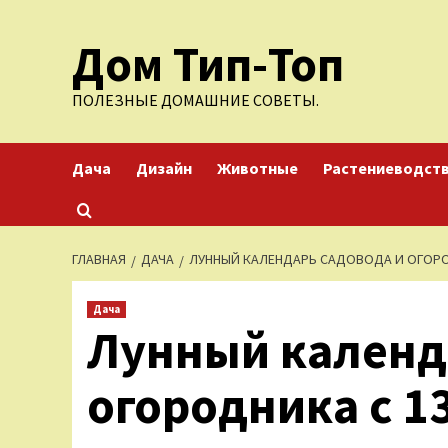
Перейти
Дом Тип-Топ
к
содержимому
ПОЛЕЗНЫЕ ДОМАШНИЕ СОВЕТЫ.
Дача
Дизайн
Животные
Растениеводст
ГЛАВНАЯ
ДАЧА
ЛУННЫЙ КАЛЕНДАРЬ САДОВОДА И ОГОРОД
Дача
Лунный календ
огородника с 13