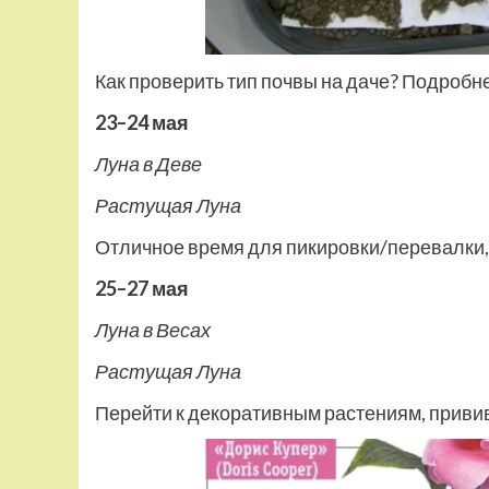
Как проверить тип почвы на даче? Подробн
23–24 мая
Луна в Деве
Растущая Луна
Отличное время для пикировки/перевалки, 
25–27 мая
Луна в Весах
Растущая Луна
Перейти к декоративным растениям, приви