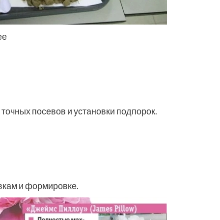
ее
точных посевов и установки подпорок.
вкам и формировке.