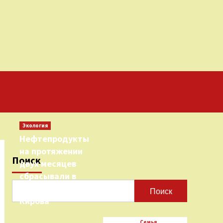
Экология
Нефтепродукты
на протяжении
Поиск
двух месяцев
сбрасывали в
городскую реку
Поиск
Кирова
Семья