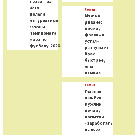
трава – из
чего
Семья
делали
Муж на
натуральные
диване:
газоны
почему
Чемпионата
фраза «я
мира по
устал»
футболу-2026
разрушает
брак
быстрее,
чем
измена
Семья
Главная
ошибка
мужчин:
почему
попытки
«заработать
на всё»