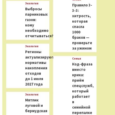
Экология
Правило 3-
Выбросы
3-3:
парниковых
хитрость,
газов:
которая
кому
спасла
необходимо
1000
отчитываться?
браков —
проверьте
Экология
за ужином
Регионы
актуализируют
Семья
нормативы
Код-фраза
накопления
вместо
отходов
крика:
до 1 июля
приём
2027 года
спецслужб,
который
Экология
работает
Мятлик
в
луговой и
семейной
бермудская
перепалке