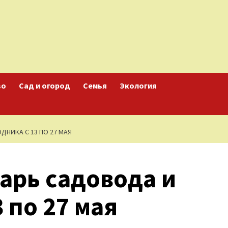
во
Сад и огород
Семья
Экология
НИКА С 13 ПО 27 МАЯ
арь садовода и
 по 27 мая