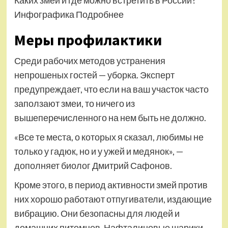
Каких змей и где можно встретить в России?
Инфографика Подробнее
Меры профилактики
Среди рабочих методов устранения
непрошеных гостей — уборка. Эксперт
предупреждает, что если на ваш участок часто
заползают змеи, то ничего из
вышеперечисленного на нем быть не должно.
«Все те места, о которых я сказал, любимы не
только у гадюк, но и у ужей и медянок», —
дополняет биолог Дмитрий Сафонов.
Кроме этого, в период активности змей против
них хорошо работают отпугиватели, издающие
вибрацию. Они безопасны для людей и
домашних питомцев. Нафталиновые шарики