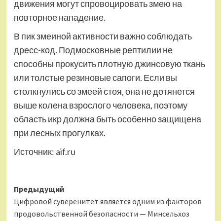
движения могут спровоцировать змею на
повторное нападение.
В пик змеиной активности важно соблюдать
дресс-код. Подмосковные рептилии не
способны прокусить плотную джинсовую ткань
или толстые резиновые сапоги. Если вы
столкнулись со змеей стоя, она не дотянется
выше колена взрослого человека, поэтому
область икр должна быть особенно защищена
при лесных прогулках.
Источник:
aif.ru
Навигация
Предыдущий
Цифровой суверенитет является одним из факторов
записи
продовольственной безопасности — Минсельхоз