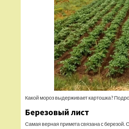
Какой мороз выдерживает картошка? Подр
Березовый лист
Самая верная примета связана с березой. С