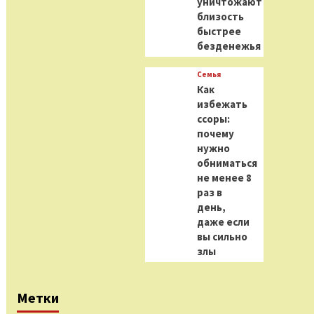
уничтожают
близость
быстрее
безденежья
Семья
Как
избежать
ссоры:
почему
нужно
обниматься
не менее 8
раз в
день,
даже если
вы сильно
злы
Метки