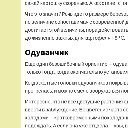
сажай картошку скоренько. А как станет с пя
Что это значит? Речь идет о размере берез
по величине сопоставимая с современной д
достигает этой величины, пора действовать
до жизненно важных для картофеля +8 °C.
Одуванчик
Еще один безошибочный ориентир — одуванч
только тогда, когда окончательно установи
Когда желтые головки одуванчиков покрыва
прогрелась, и можно смело вооружаться ло
Интересно, что не все цветущие растения 
ввести в заблуждение. Ее цветение часто 
холодами — кратковременными похолодани
подождать. А если она уже отцвела — увы, 