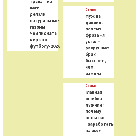
трава – из
чего
Семья
делали
Муж на
натуральные
диване:
газоны
почему
Чемпионата
фраза «я
мира по
устал»
футболу-2026
разрушает
брак
быстрее,
чем
измена
Семья
Главная
ошибка
мужчин:
почему
попытки
«заработать
на всё»