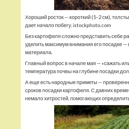
Хороший росток — короткий (1–2 см), толст
дает начало побегу. istockphoto.com
Без картофеля сложно представить себе р
уделить максимум внимания его посадке — 
материала.
Главный вопрос в начале мая — «сажать ил
температура почвы на глубине посадки дол
А еще есть народные приметы — проверен
сроков посадки картофеля. С давних време
немало хитростей, помогающих определить,