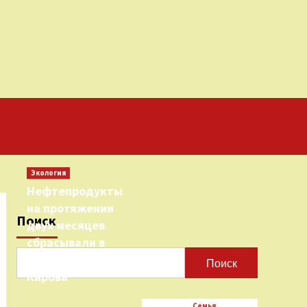
Экология
Нефтепродукты
на протяжении
Поиск
двух месяцев
сбрасывали в
городскую реку
Поиск
Кирова
Семья