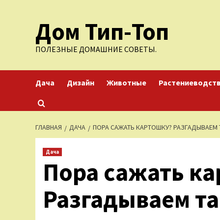
Перейти
Дом Тип-Топ
к
содержимому
ПОЛЕЗНЫЕ ДОМАШНИЕ СОВЕТЫ.
Дача
Дизайн
Животные
Растениеводст
ГЛАВНАЯ
ДАЧА
ПОРА САЖАТЬ КАРТОШКУ? РАЗГАДЫВАЕМ
Дача
Пора сажать к
Разгадываем т