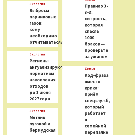
Экология
Правило 3-
Выбросы
3-3:
парниковых
хитрость,
газов:
которая
кому
спасла
необходимо
1000
отчитываться?
браков —
проверьте
Экология
за ужином
Регионы
актуализируют
Семья
нормативы
Код-фраза
накопления
вместо
отходов
крика:
до 1 июля
приём
2027 года
спецслужб,
который
Экология
работает
Мятлик
в
луговой и
семейной
бермудская
перепалке