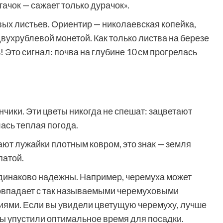
тачок — сажает только дурачок».
овых листьев. Ориентир — николаевская копейка,
вухрублевой монетой. Как только листва на березе
! Это сигнал: почва на глубине 10 см прогрелась
ики. Эти цветы никогда не спешат: зацветают
лась теплая погода.
ют лужайки плотным ковром, это знак — земля
патой.
одинаково надежны. Например, черемуха может
совпадает с так называемыми черемуховыми
ями. Если вы увидели цветущую черемуху, лучше
вы упустили оптимальное время для посадки.