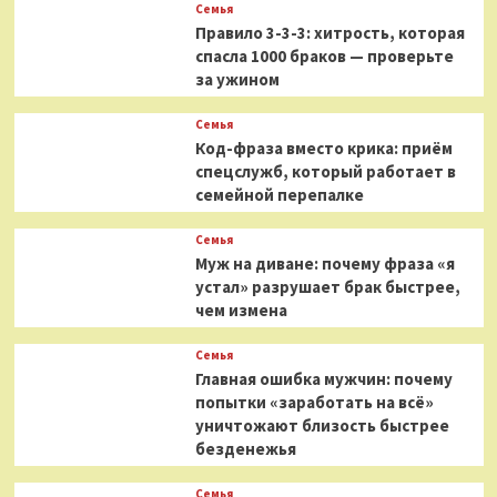
Семья
Правило 3-3-3: хитрость, которая
спасла 1000 браков — проверьте
за ужином
Семья
Код-фраза вместо крика: приём
спецслужб, который работает в
семейной перепалке
Семья
Муж на диване: почему фраза «я
устал» разрушает брак быстрее,
чем измена
Семья
Главная ошибка мужчин: почему
попытки «заработать на всё»
уничтожают близость быстрее
безденежья
Семья