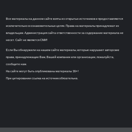
Все материалы на данном сайте взяты из открытых источников и предоставляются
исключительно в ознакомительных целях. Права на материалы принадлежат их
владельцам. Администрация сайта ответственности за содержание материала не
несет. Сайт не является СМИ!
Если Вы обнаружили на нашем сайте материалы, которые нарушают авторские
права, принадлежащие Вам, Вашей компании или организации, пожалуйста,
сообщите нам.
На сайте могут быть опубликованы материалы 18+!
При цитировании ссылка на источник обязательна.