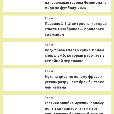
натуральные газоны Чемпионата
мира по футболу-2026
Семья
Правило 3-3-3: хитрость, которая
спасла 1000 браков — проверьте
за ужином
Семья
Код-фраза вместо крика: приём
спецслужб, который работает в
семейной перепалке
Семья
Муж на диване: почему фраза «я
устал» разрушает брак быстрее,
чем измена
Семья
Главная ошибка мужчин: почему
попытки «заработать на всё»
уничтожают близость быстрее