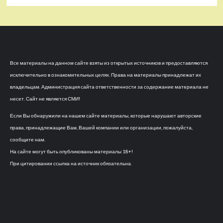
Все материалы на данном сайте взяты из открытых источников и предоставляются
исключительно в ознакомительных целях. Права на материалы принадлежат их
владельцам. Администрация сайта ответственности за содержание материала не
несет. Сайт не является СМИ!
Если Вы обнаружили на нашем сайте материалы, которые нарушают авторские
права, принадлежащие Вам, Вашей компании или организации, пожалуйста,
сообщите нам.
На сайте могут быть опубликованы материалы 18+!
При цитировании ссылка на источник обязательна.