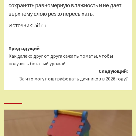
сохранять равномерную влажность и не дает
верхнему слою резко пересыхать.
Источник:
aif.ru
Навигация
Предыдущий
Как далеко друг от друга сажать томаты, чтобы
записи
получить богатый урожай
Следующий:
За что могут оштрафовать дачников в 2026 году?