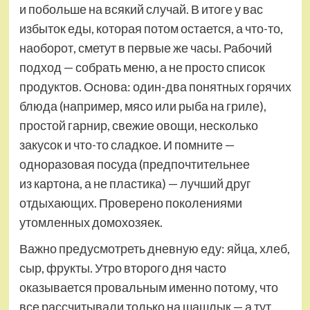
и побольше на всякий случай. В итоге у вас
избыток еды, которая потом остается, а что-то,
наоборот, сметут в первые же часы. Рабочий
подход — собрать меню, а не просто список
продуктов. Основа: один-два понятных горячих
блюда (например, мясо или рыба на гриле),
простой гарнир, свежие овощи, несколько
закусок и что-то сладкое. И помните —
одноразовая посуда (предпочтительнее
из картона, а не пластика) — лучший друг
отдыхающих. Проверено поколениями
утомленных домохозяек.
Важно предусмотреть дневную еду: яйца, хлеб,
сыр, фрукты. Утро второго дня часто
оказывается провальным именно потому, что
все рассчитывали только на шашлык — а тут