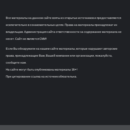
Все материалы на данном сайте взяты из открытых источников и предоставляются
исключительно в ознакомительных целях. Права на материалы принадлежат их
владельцам. Администрация сайта ответственности за содержание материала не
несет. Сайт не является СМИ!
Если Вы обнаружили на нашем сайте материалы, которые нарушают авторские
права, принадлежащие Вам, Вашей компании или организации, пожалуйста,
сообщите нам.
На сайте могут быть опубликованы материалы 18+!
При цитировании ссылка на источник обязательна.