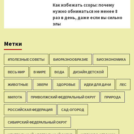
Как избежать ссоры: почему
нужно обниматься не менее 8
раз в день, даже если вы сильно
злы
Метки
#ПОЛЕЗНЫЕ СОВЕТЫ
БИОРАЗНООБРАЗИЕ
БИОЭКОНОМИКА
ВЕСЬ МИР
В МИРЕ
ВОДА
ДИЗАЙН ДЕТСКОЙ
ЖИВОТНЫЕ
ЗВЕРИ
ЗДОРОВЬЕ
ИДЕИ ДЛЯ ДАЧИ
ЛЕС
МИЛОТА
ПРИВОЛЖСКИЙ ФЕДЕРАЛЬНЫЙ ОКРУГ
ПРИРОДА
РОССИЙСКАЯ ФЕДЕРАЦИЯ
САД-ОГОРОД
СИБИРСКИЙ ФЕДЕРАЛЬНЫЙ ОКРУГ