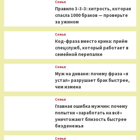
Семья
Правило 3-3-3: хитрость, которая
спасла 1000 браков — проверьте
за ужином
Семья
Код-фраза вместо крика: приём
спецслужб, который работает в
семейной перепалке
Семья
Муж на диване: почему фраза «я
устал» разрушает брак быстрее,
чем измена
Семья
Главная ошибка мужчин: почему
попытки «заработать на всё»
уничтожают близость быстрее
безденежья
Семья