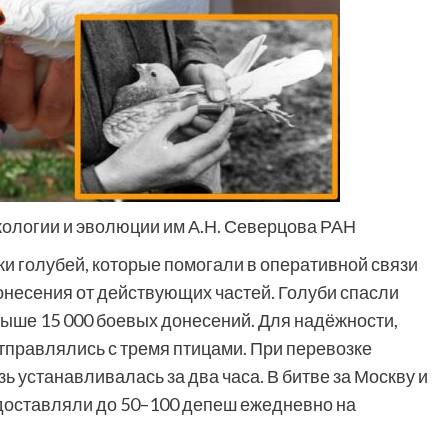
кологии и эволюции им А.Н. Северцова РАН
и голубей, которые помогали в оперативной связи
несения от действующих частей. Голуби спасли
выше 15 000 боевых донесений. Для надёжности,
тправлялись с тремя птицами. При перевозке
ь устанавливалась за два часа. В битве за Москву и
 доставляли до 50–100 депеш ежедневно на