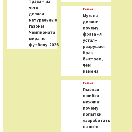
трава – из
чего
Семья
делали
Муж на
натуральные
диване:
газоны
почему
Чемпионата
фраза «я
мира по
устал»
футболу-2026
разрушает
брак
быстрее,
чем
измена
Семья
Главная
ошибка
мужчин:
почему
попытки
«заработать
на всё»