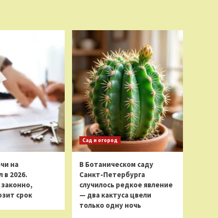
Сад и огород
чи на
В Ботаническом саду
 в 2026.
Санкт-Петербурга
 законно,
случилось редкое явление
розит срок
— два кактуса цвели
только одну ночь