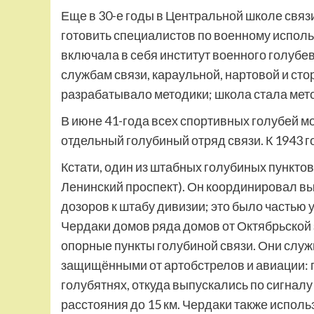
Еще в 30-е годы в Центральной школе связ
готовить специалистов по военному использ
включала в себя институт военного голубе
службам связи, караульной, нартовой и сто
разрабатывало методики; школа стала мет
В июне 41-года всех спортивных голубей 
отдельный голубиный отряд связи. К 1943 г
Кстати, один из штабных голубиных пунктов
Ленинский проспект). Он координировал вы
дозоров к штабу дивизии; это было частью
Чердаки домов ряда домов от Октябрьской
опорные пункты голубиной связи. Они слу
защищёнными от артобстрелов и авиации: 
голубятнях, откуда выпускались по сигналу
расстояния до 15 км. Чердаки также испол