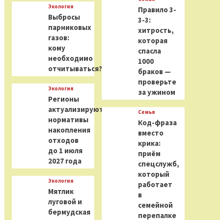
Экология
Правило 3-
Выбросы
3-3:
парниковых
хитрость,
газов:
которая
кому
спасла
необходимо
1000
отчитываться?
браков —
проверьте
Экология
за ужином
Регионы
актуализируют
Семья
нормативы
Код-фраза
накопления
вместо
отходов
крика:
до 1 июля
приём
2027 года
спецслужб,
который
Экология
работает
Мятлик
в
луговой и
семейной
бермудская
перепалке