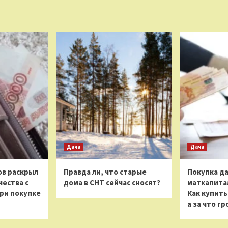
Дача
Дача
в раскрыл
Правда ли, что старые
Покупка да
ества с
дома в СНТ сейчас сносят?
маткапитал
ри покупке
Как купить
а за что г