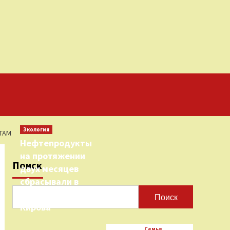
Экология
ТАМ
Нефтепродукты
на протяжении
Поиск
двух месяцев
сбрасывали в
городскую реку
Поиск
Кирова
Семья