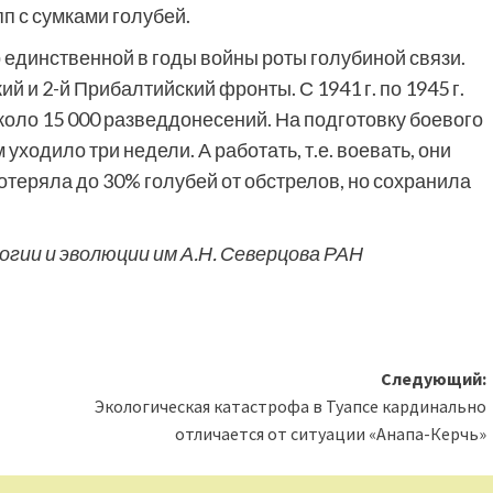
пп с сумками голубей.
 единственной в годы войны роты голубиной связи.
 и 2-й Прибалтийский фронты. С 1941 г. по 1945 г.
коло 15 000 разведдонесений. На подготовку боевого
ходило три недели. А работать, т.е. воевать, они
отеряла до 30% голубей от обстрелов, но сохранила
ии и эволюции им А.Н. Северцова РАН
Следующий:
Экологическая катастрофа в Туапсе кардинально
отличается от ситуации «Анапа-Керчь»