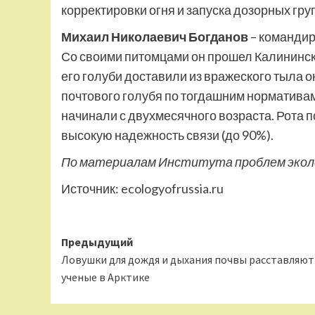
корректировки огня и запуска дозорных гру
Михаил Николаевич Богданов
– командир
Со своими питомцами он прошел Калининский
его голуби доставили из вражеского тыла о
почтового голубя по тогдашним нормативам у
начинали с двухмесячного возраста. Рота п
высокую надежность связи (до 90%).
По материалам Института проблем эколог
Источник:
ecologyofrussia.ru
Навигация
Предыдущий
Ловушки для дождя и дыхания почвы расставляют
записи
ученые в Арктике