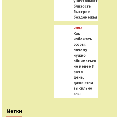
уничтожают
близость
быстрее
безденежья
Семья
Как
избежать
ссоры:
почему
нужно
обниматься
не менее 8
раз в
день,
даже если
вы сильно
злы
Метки