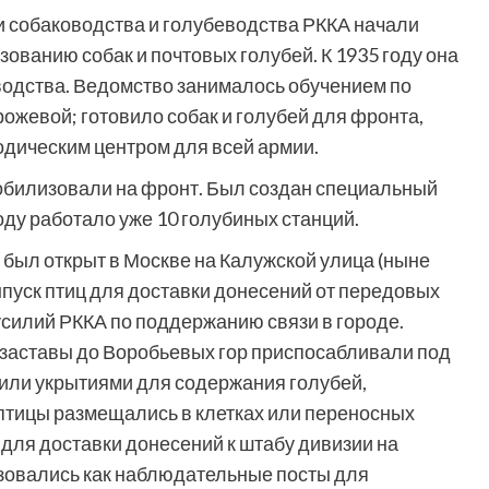
и собаководства и голубеводства РККА начали
ованию собак и почтовых голубей. К 1935 году она
водства. Ведомство занималось обучением по
рожевой; готовило собак и голубей для фронта,
одическим центром для всей армии.
мобилизовали на фронт. Был создан специальный
оду работало уже 10 голубиных станций.
 был открыт в Москве на Калужской улица (ныне
пуск птиц для доставки донесений от передовых
 усилий РККА по поддержанию связи в городе.
 заставы до Воробьевых гор приспосабливали под
жили укрытиями для содержания голубей,
птицы размещались в клетках или переносных
 для доставки донесений к штабу дивизии на
ьзовались как наблюдательные посты для