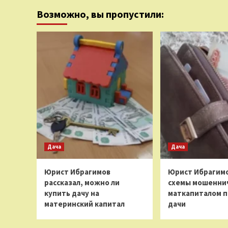
Возможно, вы пропустили:
Дача
Дача
Юрист Ибрагимов
Юрист Ибрагимо
рассказал, можно ли
схемы мошеннич
купить дачу на
маткапиталом п
материнский капитал
дачи