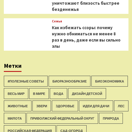
уничтожают близость быстрее
безденежья
Семья
Как избежать ссоры: почему
нужно обниматься не менее 8
раз в день, даже если вы сильно
злы
Метки
#ПОЛЕЗНЫЕ СОВЕТЫ
БИОРАЗНООБРАЗИЕ
БИОЭКОНОМИКА
ВЕСЬ МИР
В МИРЕ
ВОДА
ДИЗАЙН ДЕТСКОЙ
ЖИВОТНЫЕ
ЗВЕРИ
ЗДОРОВЬЕ
ИДЕИ ДЛЯ ДАЧИ
ЛЕС
МИЛОТА
ПРИВОЛЖСКИЙ ФЕДЕРАЛЬНЫЙ ОКРУГ
ПРИРОДА
РОССИЙСКАЯ ФЕДЕРАЦИЯ
САД-ОГОРОД