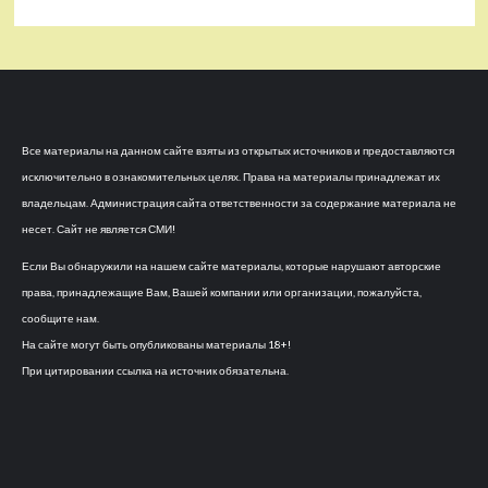
Все материалы на данном сайте взяты из открытых источников и предоставляются
исключительно в ознакомительных целях. Права на материалы принадлежат их
владельцам. Администрация сайта ответственности за содержание материала не
несет. Сайт не является СМИ!
Если Вы обнаружили на нашем сайте материалы, которые нарушают авторские
права, принадлежащие Вам, Вашей компании или организации, пожалуйста,
сообщите нам.
На сайте могут быть опубликованы материалы 18+!
При цитировании ссылка на источник обязательна.