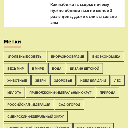
Как избежать ссоры: почему
нужно обниматься не менее 8
раз в день, даже если вы сильно
злы
Метки
#ПОЛЕЗНЫЕ СОВЕТЫ
БИОРАЗНООБРАЗИЕ
БИОЭКОНОМИКА
ВЕСЬ МИР
В МИРЕ
ВОДА
ДИЗАЙН ДЕТСКОЙ
ЖИВОТНЫЕ
ЗВЕРИ
ЗДОРОВЬЕ
ИДЕИ ДЛЯ ДАЧИ
ЛЕС
МИЛОТА
ПРИВОЛЖСКИЙ ФЕДЕРАЛЬНЫЙ ОКРУГ
ПРИРОДА
РОССИЙСКАЯ ФЕДЕРАЦИЯ
САД-ОГОРОД
СИБИРСКИЙ ФЕДЕРАЛЬНЫЙ ОКРУГ