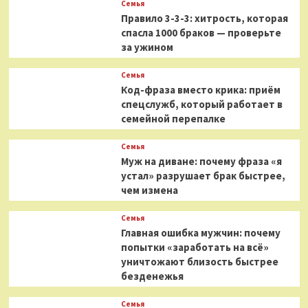
Семья
Правило 3-3-3: хитрость, которая
спасла 1000 браков — проверьте
за ужином
Семья
Код-фраза вместо крика: приём
спецслужб, который работает в
семейной перепалке
Семья
Муж на диване: почему фраза «я
устал» разрушает брак быстрее,
чем измена
Семья
Главная ошибка мужчин: почему
попытки «заработать на всё»
уничтожают близость быстрее
безденежья
Семья