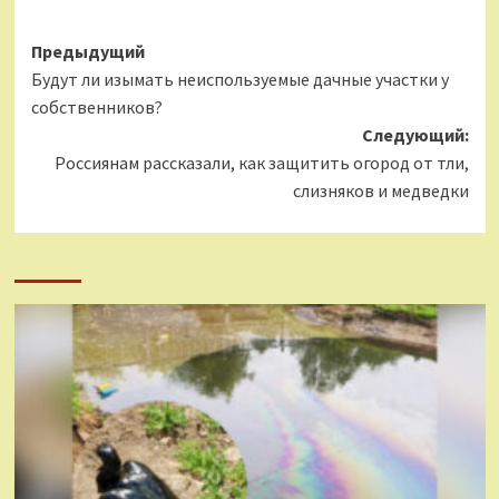
Навигация
Предыдущий
Будут ли изымать неиспользуемые дачные участки у
записи
собственников?
Следующий:
Россиянам рассказали, как защитить огород от тли,
слизняков и медведки