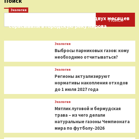
Поиск
Экология
Нефтепродукты на протяжении двух месяцев
Поиск
сбрасывали в городскую реку Кирова
Экология
Выбросы парниковых газов: кому
необходимо отчитываться?
Экология
Регионы актуализируют
нормативы накопления отходов
до 1 июля 2027 года
Экология
Мятлик луговой и бермудская
трава – из чего делали
натуральные газоны Чемпионата
мира по футболу-2026