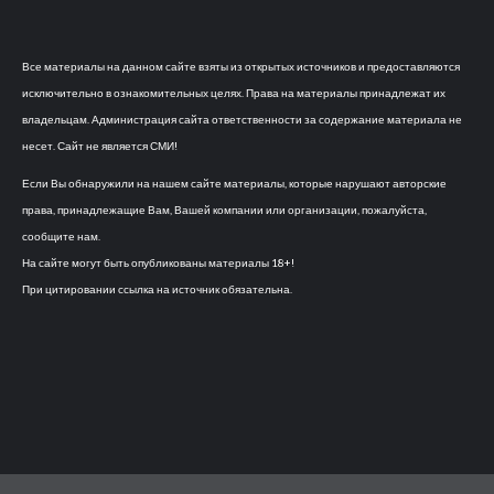
Все материалы на данном сайте взяты из открытых источников и предоставляются
исключительно в ознакомительных целях. Права на материалы принадлежат их
владельцам. Администрация сайта ответственности за содержание материала не
несет. Сайт не является СМИ!
Если Вы обнаружили на нашем сайте материалы, которые нарушают авторские
права, принадлежащие Вам, Вашей компании или организации, пожалуйста,
сообщите нам.
На сайте могут быть опубликованы материалы 18+!
При цитировании ссылка на источник обязательна.