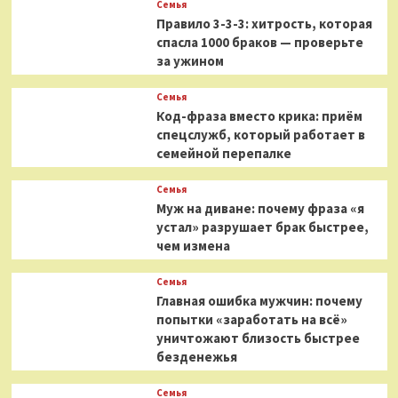
Семья
Правило 3-3-3: хитрость, которая
спасла 1000 браков — проверьте
за ужином
Семья
Код-фраза вместо крика: приём
спецслужб, который работает в
семейной перепалке
Семья
Муж на диване: почему фраза «я
устал» разрушает брак быстрее,
чем измена
Семья
Главная ошибка мужчин: почему
попытки «заработать на всё»
уничтожают близость быстрее
безденежья
Семья