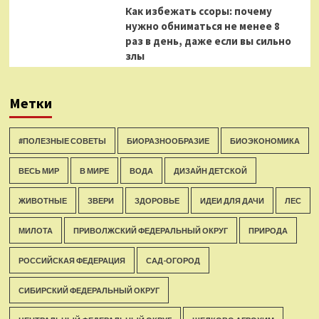
Как избежать ссоры: почему
нужно обниматься не менее 8
раз в день, даже если вы сильно
злы
Метки
#ПОЛЕЗНЫЕ СОВЕТЫ
БИОРАЗНООБРАЗИЕ
БИОЭКОНОМИКА
ВЕСЬ МИР
В МИРЕ
ВОДА
ДИЗАЙН ДЕТСКОЙ
ЖИВОТНЫЕ
ЗВЕРИ
ЗДОРОВЬЕ
ИДЕИ ДЛЯ ДАЧИ
ЛЕС
МИЛОТА
ПРИВОЛЖСКИЙ ФЕДЕРАЛЬНЫЙ ОКРУГ
ПРИРОДА
РОССИЙСКАЯ ФЕДЕРАЦИЯ
САД-ОГОРОД
СИБИРСКИЙ ФЕДЕРАЛЬНЫЙ ОКРУГ