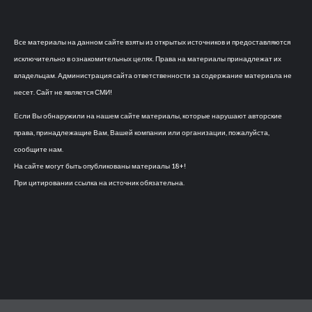
Все материалы на данном сайте взяты из открытых источников и предоставляются
исключительно в ознакомительных целях. Права на материалы принадлежат их
владельцам. Администрация сайта ответственности за содержание материала не
несет. Сайт не является СМИ!
Если Вы обнаружили на нашем сайте материалы, которые нарушают авторские
права, принадлежащие Вам, Вашей компании или организации, пожалуйста,
сообщите нам.
На сайте могут быть опубликованы материалы 18+!
При цитировании ссылка на источник обязательна.