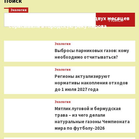
Поиск
Экология
Нефтепродукты на протяжении двух месяцев
Поиск
сбрасывали в городскую реку Кирова
Экология
Выбросы парниковых газов: кому
необходимо отчитываться?
Экология
Регионы актуализируют
нормативы накопления отходов
до 1 июля 2027 года
Экология
Мятлик луговой и бермудская
трава – из чего делали
натуральные газоны Чемпионата
мира по футболу-2026