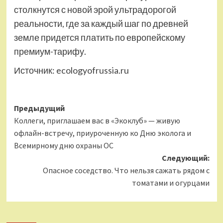
столкнутся с новой эрой ультрадорогой
реальности, где за каждый шаг по древней
земле придется платить по европейскому
премиум-тарифу.
Источник:
ecologyofrussia.ru
Навигация
Предыдущий
Коллеги, приглашаем вас в «Экоклуб» — живую
записи
офлайн-встречу, приуроченную ко Дню эколога и
Всемирному дню охраны ОС
Следующий:
Опасное соседство. Что нельзя сажать рядом с
томатами и огурцами