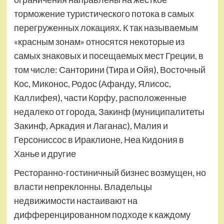
торможение туристического потока в самых
перегруженных локациях. К так называемым
«красным зонам» относятся некоторые из
самых знаковых и посещаемых мест Греции, в
том числе: Санторини (Тира и Ойя), Восточный
Кос, Миконос, Родос (Афанду, Ялисос,
Каллифея), части Корфу, расположенные
недалеко от города, Закинф (муниципалитеты
Закинф, Аркадия и Лаганас), Малия и
Герсониссос в Ираклионе, Неа Кидония в
Ханье и другие
Ресторанно-гостиничный бизнес возмущен, но
власти непреклонны. Владельцы
недвижимости настаивают на
дифференцированном подходе к каждому