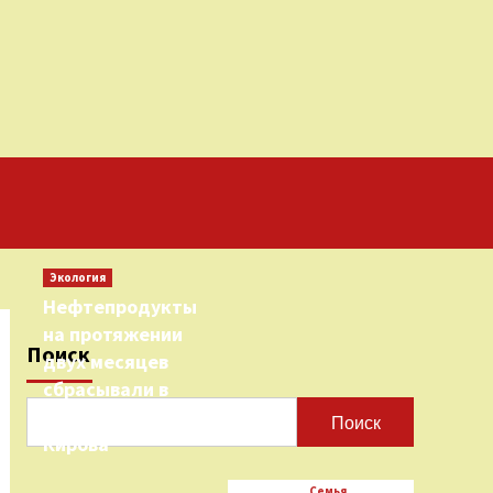
Экология
Нефтепродукты
на протяжении
Поиск
двух месяцев
сбрасывали в
городскую реку
Поиск
Кирова
Семья