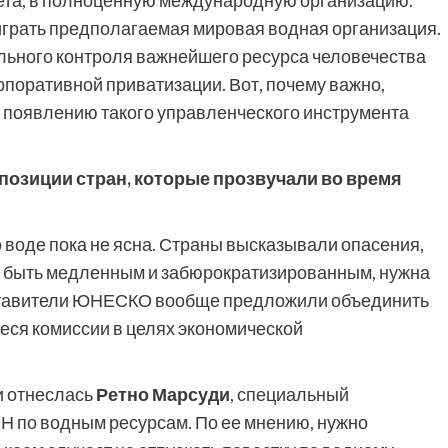
жета, в полноценную международную организацию.
т играть предполагаемая мировая водная организация.
тального контроля важнейшего ресурса человечества
поративной приватизации. Вот, почему важно,
 появлению такого управленческого инструмента
позиции стран, которые прозвучали во время
о воде пока не ясна. Страны высказывали опасения,
т быть медленным и забюрократизированным, нужна
едставители ЮНЕСКО вообще предложили объединить
ся комиссии в целях экономической
и отнеслась
Ретно Марсуди
, специальный
Н по водным ресурсам. По ее мнению, нужно