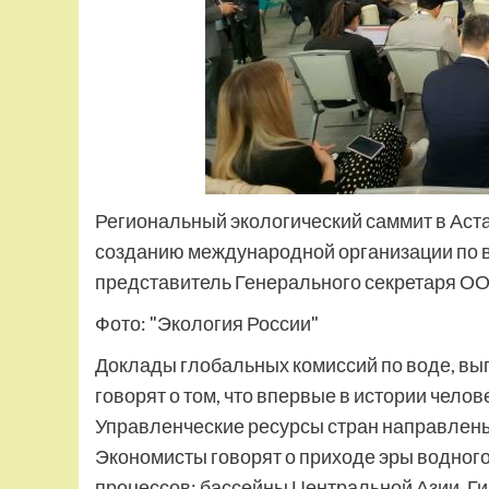
Региональный экологический саммит в Аста
созданию международной организации по в
представитель Генерального секретаря О
Фото: "Экология России"
Доклады глобальных комиссий по воде, вы
говорят о том, что впервые в истории чел
Управленческие ресурсы стран направлены 
Экономисты говорят о приходе эры водного
процессов: бассейны Центральной Азии, Г