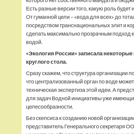
которого нет собственного мандата и бюд
Есть разные версии того, какую роль буде
От гуманной цели – «вода для всех» до то
посредством транснациональных элит и кор
сделать максимально прозрачным подход к
водой.
«Экология России» записала некоторые 
круглого стола.
Сразу скажем, что структура организации п
что централизованный орган по воде може
техническая экспертиза этой идеи. А пр
для задач Водной инициативы уже имеющие
целесообразности.
Без скепсиса к созданию новой организаци
представитель Генерального секретаря ОО