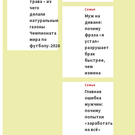
трава – из
чего
Семья
делали
Муж на
натуральные
диване:
газоны
почему
Чемпионата
фраза «я
мира по
устал»
футболу-2026
разрушает
брак
быстрее,
чем
измена
Семья
Главная
ошибка
мужчин:
почему
попытки
«заработать
на всё»