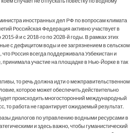
 коем случает не отпускать повестку по водному
 министра иностранных дел РФ по вопросам климата
летий Российская Федерация активно участвует в
2015-й и с 2018-го по 2028-й годы. В рамках этих
ные с дефицитом воды и ее загрязнением в сельском
 что Россия всегда поддерживала Узбекистан и
е, принимала участие на площадке в Нью-Йорке в так
иативы, то речь должна идти о межправительственном
ловие, которое может обеспечить действительно
 будет происходить многосторонний международный
, то работа не гарантирует ожидаемый результат.
 фазы диалогов по управлению водными ресурсами в
атегическими и здесь важно, чтобы гуманистический