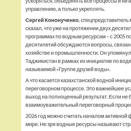
ускоряться, объединять все процессы и ни в
управлению, а только укреплять.
Сергей Кононученко
, спецпредставитель
сказал, что уже на протяжении двух десяти
программах по водным ресурсам – с 2005 по 
десятилетий обсуждаются вопросы, связан
хозяйстве и промышленности. Он упомянул,
Таджикистан в рамках их инициатив по вод
называемой «Группе друзей воды».
А что касается казахстанской водной иниц
переговорном процессе. Это важнейшее ус
выход на полноценный результат. Если не
взаимоуважительный переговорный процесс
2026 год можно считать началом активной
мире. Не зря водные ресурсы называют стр