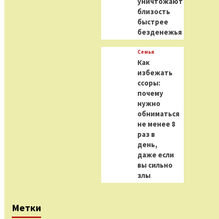
уничтожают
близость
быстрее
безденежья
Семья
Как
избежать
ссоры:
почему
нужно
обниматься
не менее 8
раз в
день,
даже если
вы сильно
злы
Метки