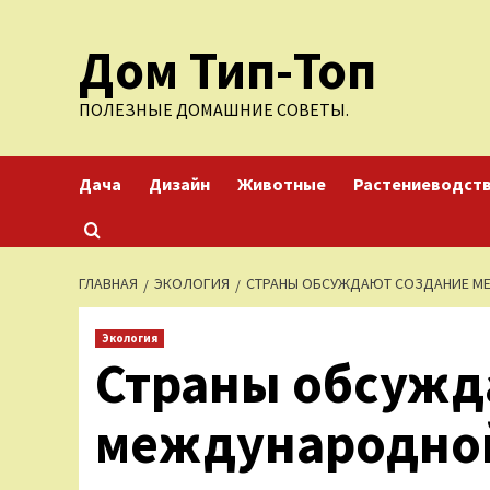
Перейти
Дом Тип-Топ
к
содержимому
ПОЛЕЗНЫЕ ДОМАШНИЕ СОВЕТЫ.
Дача
Дизайн
Животные
Растениеводст
ГЛАВНАЯ
ЭКОЛОГИЯ
СТРАНЫ ОБСУЖДАЮТ СОЗДАНИЕ М
Экология
Страны обсужд
международной