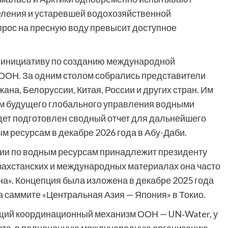
еления и устаревшей водохозяйственной
прос на пресную воду превысит доступное
и инициативу по созданию международной
 ООН. За одним столом собрались представители
на, Белоруссии, Китая, России и других стран. Им
м будущего глобального управления водными
удет подготовлен сводный отчет для дальнейшего
 ресурсам в декабре 2026 года в Абу-Даби.
ации по водным ресурсам принадлежит президенту
захстанских и международных материалах она часто
а». Концепция была изложена в декабре 2025 года
 саммите «Центральная Азия — Япония» в Токио.
щий координационный механизм ООН — UN‑Water, у