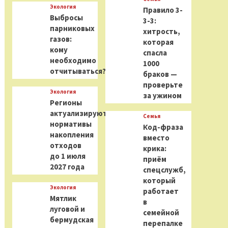
Экология
Правило 3-
Выбросы
3-3:
парниковых
хитрость,
газов:
которая
кому
спасла
необходимо
1000
отчитываться?
браков —
проверьте
Экология
за ужином
Регионы
актуализируют
Семья
нормативы
Код-фраза
накопления
вместо
отходов
крика:
до 1 июля
приём
2027 года
спецслужб,
который
Экология
работает
Мятлик
в
луговой и
семейной
бермудская
перепалке