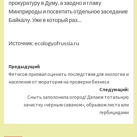
прокуратуру в Думу, а заодно и главу
Минприроды и посвятить отдельное заседание
Байкалу. Уже в который раз…
Источник:
ecologyofrussia.ru
Навигация
Предыдущий
Фетисов призвал оценить последствия для экологии и
записи
населения от моратория на проверки бизнеса
Следующий:
Сныть заполонила огород! Делаем тотальную
зачистку «чёрным саваном», обрывом листа или
гербицидами