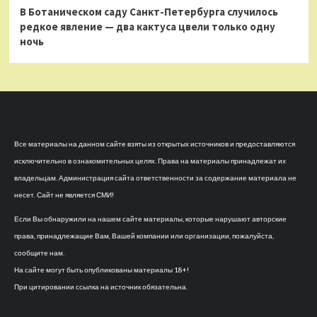
В Ботаническом саду Санкт-Петербурга случилось
редкое явление — два кактуса цвели только одну
ночь
Все материалы на данном сайте взяты из открытых источников и предоставляются
исключительно в ознакомительных целях. Права на материалы принадлежат их
владельцам. Администрация сайта ответственности за содержание материала не
несет. Сайт не является СМИ!
Если Вы обнаружили на нашем сайте материалы, которые нарушают авторские
права, принадлежащие Вам, Вашей компании или организации, пожалуйста,
сообщите нам.
На сайте могут быть опубликованы материалы 18+!
При цитировании ссылка на источник обязательна.