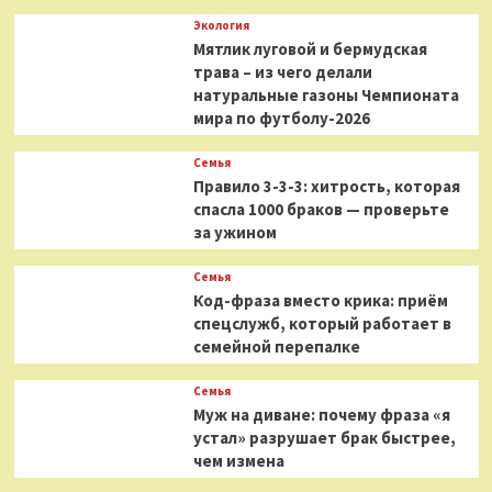
Экология
Мятлик луговой и бермудская
трава – из чего делали
натуральные газоны Чемпионата
мира по футболу-2026
Семья
Правило 3-3-3: хитрость, которая
спасла 1000 браков — проверьте
за ужином
Семья
Код-фраза вместо крика: приём
спецслужб, который работает в
семейной перепалке
Семья
Муж на диване: почему фраза «я
устал» разрушает брак быстрее,
чем измена