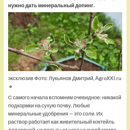
нужно дать минеральный допинг.
эксклюзив Фото: Лукьянов Дмитрий, AgroXXI.ru
🔹
С самого начала вспомним очевидное: никакой
подкормки на сухую почву. Любые
минеральные удобрения — это соли. Их
раствор работает как живительный коктейль
для корней, но пользы от него на сухой земле