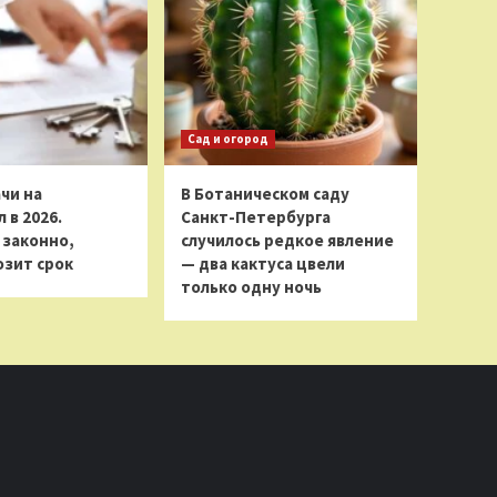
Сад и огород
чи на
В Ботаническом саду
 в 2026.
Санкт-Петербурга
 законно,
случилось редкое явление
розит срок
— два кактуса цвели
только одну ночь