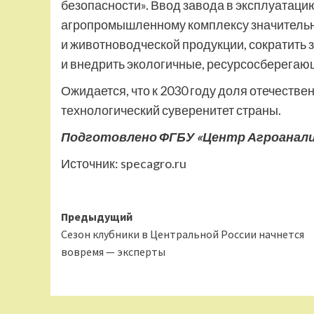
безопасности». Ввод завода в эксплуатаци
агропромышленному комплексу значительно
и животноводческой продукции, сократить
и внедрить экологичные, ресурсосберегаю
Ожидается, что к 2030 году доля отечестве
технологический суверенитет страны.
Подготовлено ФГБУ «Центр Агроаналитик
Источник:
specagro.ru
Навигация
Предыдущий
Сезон клубники в Центральной России начнется
записи
вовремя — эксперты