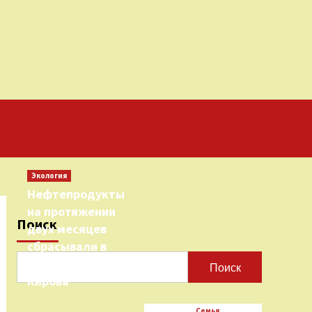
Экология
Нефтепродукты
на протяжении
Поиск
двух месяцев
сбрасывали в
городскую реку
Поиск
Кирова
Семья