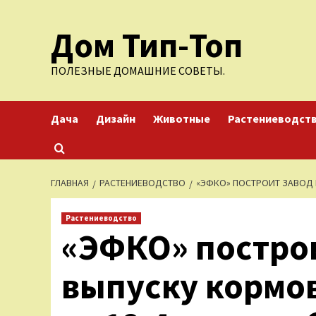
Перейти
Дом Тип-Топ
к
содержимому
ПОЛЕЗНЫЕ ДОМАШНИЕ СОВЕТЫ.
Дача
Дизайн
Животные
Растениеводст
ГЛАВНАЯ
РАСТЕНИЕВОДСТВО
«ЭФКО» ПОСТРОИТ ЗАВОД 
Растениеводство
«ЭФКО» построи
выпуску кормо