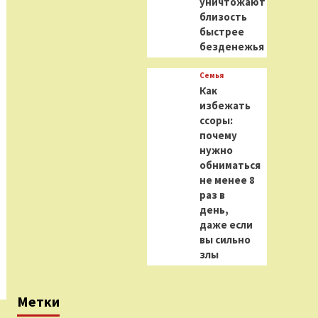
уничтожают
близость
быстрее
безденежья
Семья
Как
избежать
ссоры:
почему
нужно
обниматься
не менее 8
раз в
день,
даже если
вы сильно
злы
Метки