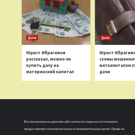
Дача
Дача
Юрист Ибрагимов
Юрист Ибрагимо
рассказал, можно ли
схемы мошеннич
купить дачу на
маткапиталом п
материнский капитал
дачи
Все материалы на данном сайте взяты из открытых источников и
предоставляются исключительно в ознакомительных целях. Права на