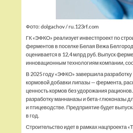
Фото: dolgachov / ru.123rf.com
ГК «ЭФКО» реализует инвестпроект по стр
ферментов в поселке Белая Вежа Белгород
оценивается в 12,4 млрд руб. Выпуск ферм
инновационным технологиям компании, соо
В 2025 году «ЭФКО» завершила разработку
кормовой добавки липазы — фермента, р
ценность кормов без удорожания рационов.
разработку маннаназы и бета-глюконазы д
и птицеводстве. Предприятие будет выпуска
в год.
Строительство идет в рамках нацпроекта 