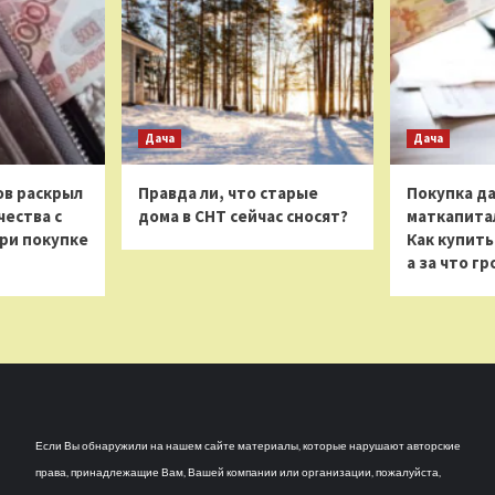
Дача
Дача
в раскрыл
Правда ли, что старые
Покупка да
ества с
дома в СНТ сейчас сносят?
маткапитал
ри покупке
Как купить
а за что г
Если Вы обнаружили на нашем сайте материалы, которые нарушают авторские
права, принадлежащие Вам, Вашей компании или организации, пожалуйста,