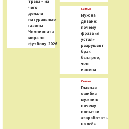
трава – из
чего
Семья
делали
Муж на
натуральные
диване:
газоны
почему
Чемпионата
фраза «я
мира по
устал»
футболу-2026
разрушает
брак
быстрее,
чем
измена
Семья
Главная
ошибка
мужчин:
почему
попытки
«заработать
на всё»