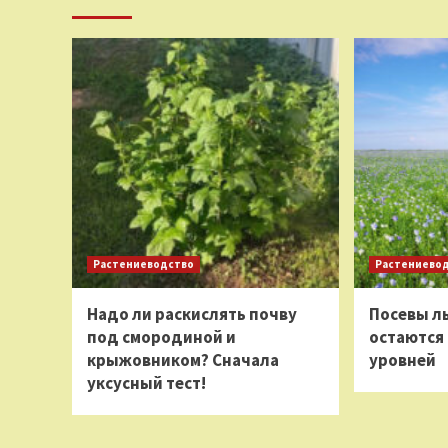
Растениеводство
Растениево
Надо ли раскислять почву
Посевы ль
под смородиной и
остаются
крыжовником? Сначала
уровней
уксусный тест!