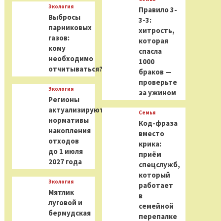
Экология
Правило 3-
Выбросы
3-3:
парниковых
хитрость,
газов:
которая
кому
спасла
необходимо
1000
отчитываться?
браков —
проверьте
Экология
за ужином
Регионы
актуализируют
Семья
нормативы
Код-фраза
накопления
вместо
отходов
крика:
до 1 июля
приём
2027 года
спецслужб,
который
Экология
работает
Мятлик
в
луговой и
семейной
бермудская
перепалке