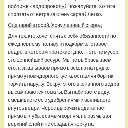
поближе к водопроводу? Пожалуйста. Хотите
спрятать от ветра за стену сарая? Легко.
Сценарий второй. Хочу ленивый огород
Для тех, кто хочет снять с себя обязанности по
ежедневному поливу и подкормке, старое
ведро, в котором протекает дно, — это не мусор,
это ценнейший ресурс. Мы не выбрасываем
его, а закапываем прямо в землю на грядке
прямо у помидорного куста, оставляя бортик
торчать наружу. Вокруг этого вкопанного ведра
высаживаются томаты. Вы набираете воду,
смешиваете ее с удобрениями и выливаете
внутрь ведра. Через дырочки вода капает
прямо вглубь, к самым корням, не размывая
верхний слой и не создавая корку на