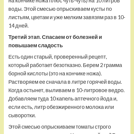
на кончике ножа плюс чуть-чуть) на 10 литров
воды. Этой смесью опрыскиваем кусты по
листьям, цветам и уже мелким завязям раз в 10-
14 дней.
Третий этап. Спасаем от болезней и
повышаем сладость
Есть один старый, проверенный рецепт,
который работает безотказно. Берем 2 грамма
борной кислоты (это на кончике ножа).
Растворяем ее сначала в литре горячей воды.
Когда остынет, выливаем в 10-литровое ведро.
Добавляем туда 10 капель аптечного йода и,
если есть, литр обезжиренного молока или
сыворотки.
Этой смесью опрыскиваем томаты строго