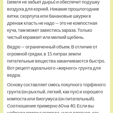
(земля не забьет дыры) и обеспечит подушку
воздуха для корней. Никакие прошлогодние
ветки, скорлупа или банановые шкурки в
дренаж класть не надо — это не компостная
куча, там может завестись зараза. Только
чистый керамзит или мелкий щебень.
Ведро — ограниченный объем. В отличие от
огромной грядки, в 15 литрах земли
питательные вещества заканчиваются быстро.
Вот рецепт идеального «жирного» грунта для
ведра.
Основу составляет смесь покупного торфяного
грунта (он рыхлый, легкий, как пух) и хорошего
компоста или биогумуса (он питательный).
Соотношение примерно 60 на 40. Если вы
набрали земли с огорода, и она плотная, как