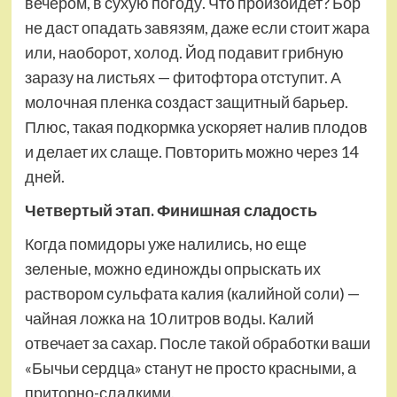
вечером, в сухую погоду. Что произойдет? Бор
не даст опадать завязям, даже если стоит жара
или, наоборот, холод. Йод подавит грибную
заразу на листьях — фитофтора отступит. А
молочная пленка создаст защитный барьер.
Плюс, такая подкормка ускоряет налив плодов
и делает их слаще. Повторить можно через 14
дней.
Четвертый этап. Финишная сладость
Когда помидоры уже налились, но еще
зеленые, можно единожды опрыскать их
раствором сульфата калия (калийной соли) —
чайная ложка на 10 литров воды. Калий
отвечает за сахар. После такой обработки ваши
«Бычьи сердца» станут не просто красными, а
приторно-сладкими.