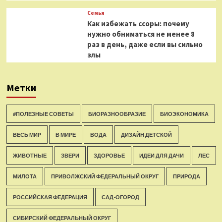
Семья
Как избежать ссоры: почему
нужно обниматься не менее 8
раз в день, даже если вы сильно
злы
Метки
#ПОЛЕЗНЫЕ СОВЕТЫ
БИОРАЗНООБРАЗИЕ
БИОЭКОНОМИКА
ВЕСЬ МИР
В МИРЕ
ВОДА
ДИЗАЙН ДЕТСКОЙ
ЖИВОТНЫЕ
ЗВЕРИ
ЗДОРОВЬЕ
ИДЕИ ДЛЯ ДАЧИ
ЛЕС
МИЛОТА
ПРИВОЛЖСКИЙ ФЕДЕРАЛЬНЫЙ ОКРУГ
ПРИРОДА
РОССИЙСКАЯ ФЕДЕРАЦИЯ
САД-ОГОРОД
СИБИРСКИЙ ФЕДЕРАЛЬНЫЙ ОКРУГ