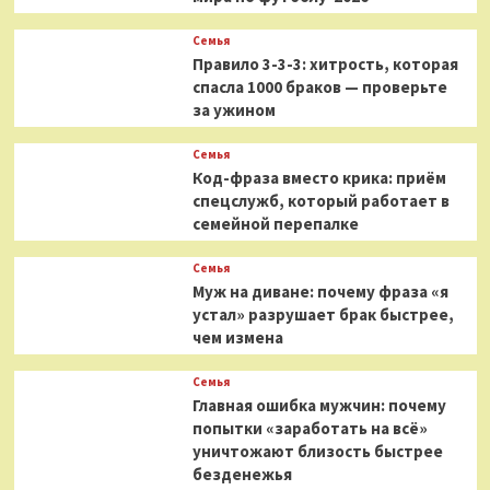
Семья
Правило 3-3-3: хитрость, которая
спасла 1000 браков — проверьте
за ужином
Семья
Код-фраза вместо крика: приём
спецслужб, который работает в
семейной перепалке
Семья
Муж на диване: почему фраза «я
устал» разрушает брак быстрее,
чем измена
Семья
Главная ошибка мужчин: почему
попытки «заработать на всё»
уничтожают близость быстрее
безденежья