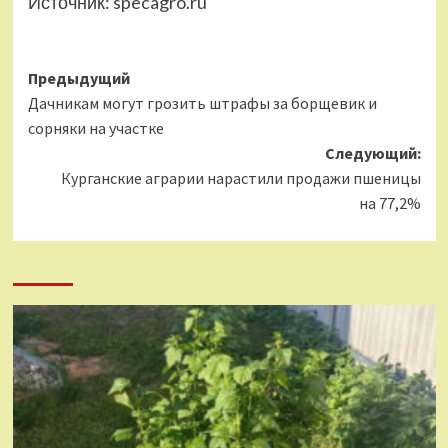
Источник:
specagro.ru
Навигация
Предыдущий
Дачникам могут грозить штрафы за борщевик и
записи
сорняки на участке
Следующий:
Курганские аграрии нарастили продажи пшеницы
на 77,2%