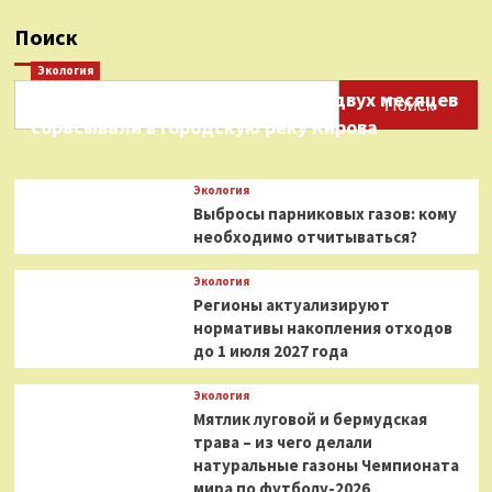
Поиск
Экология
Нефтепродукты на протяжении двух месяцев
Поиск
сбрасывали в городскую реку Кирова
Экология
Выбросы парниковых газов: кому
необходимо отчитываться?
Экология
Регионы актуализируют
нормативы накопления отходов
до 1 июля 2027 года
Экология
Мятлик луговой и бермудская
трава – из чего делали
натуральные газоны Чемпионата
мира по футболу-2026