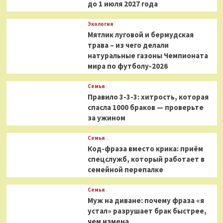
до 1 июля 2027 года
Экология
Мятлик луговой и бермудская
трава – из чего делали
натуральные газоны Чемпионата
мира по футболу-2026
Семья
Правило 3-3-3: хитрость, которая
спасла 1000 браков — проверьте
за ужином
Семья
Код-фраза вместо крика: приём
спецслужб, который работает в
семейной перепалке
Семья
Муж на диване: почему фраза «я
устал» разрушает брак быстрее,
чем измена