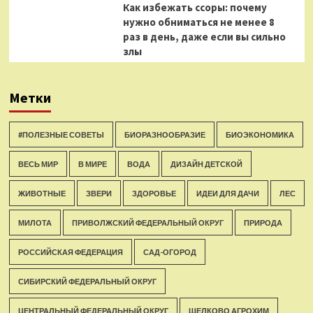
Как избежать ссоры: почему
нужно обниматься не менее 8
раз в день, даже если вы сильно
злы
Метки
#ПОЛЕЗНЫЕ СОВЕТЫ
БИОРАЗНООБРАЗИЕ
БИОЭКОНОМИКА
ВЕСЬ МИР
В МИРЕ
ВОДА
ДИЗАЙН ДЕТСКОЙ
ЖИВОТНЫЕ
ЗВЕРИ
ЗДОРОВЬЕ
ИДЕИ ДЛЯ ДАЧИ
ЛЕС
МИЛОТА
ПРИВОЛЖСКИЙ ФЕДЕРАЛЬНЫЙ ОКРУГ
ПРИРОДА
РОССИЙСКАЯ ФЕДЕРАЦИЯ
САД-ОГОРОД
СИБИРСКИЙ ФЕДЕРАЛЬНЫЙ ОКРУГ
ЦЕНТРАЛЬНЫЙ ФЕДЕРАЛЬНЫЙ ОКРУГ
ЩЕЛКОВО АГРОХИМ