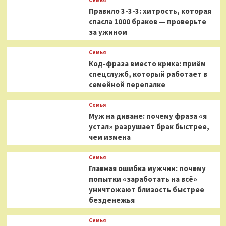
Правило 3-3-3: хитрость, которая
спасла 1000 браков — проверьте
за ужином
Семья
Код-фраза вместо крика: приём
спецслужб, который работает в
семейной перепалке
Семья
Муж на диване: почему фраза «я
устал» разрушает брак быстрее,
чем измена
Семья
Главная ошибка мужчин: почему
попытки «заработать на всё»
уничтожают близость быстрее
безденежья
Семья