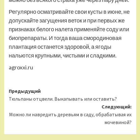
Регулярно осматривайте свои кусты в июне, не
допускайте загущения веток и при первых же
признаках белого налета применяйте соду или
биопрепараты. И тогда ваша смородиновая
плантация останется здоровой, а ягоды
нальются крупными, чистыми и сладкими.
agroxxi.ru
Навигация
Предыдущий
Тюльпаны отцвели. Выкапывать или оставить?
записи
Следующий:
Можно ли навредить деревьям в саду, обрабатывая их
мочевиной?