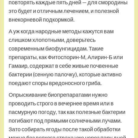
повторять каждые пять дней — для смородины
это будет и отличным лечением, и полезной
внекорневой подкормкой.
А уж когда народные методы кажутся вам
слишком хлопотными, доверьтесь
современным биофунгицидам. Такие
препараты, как Фитоспорин-М, Алирин-Б или
Гамаир, содержат в себе живые почвенные
бактерии (сенную палочку), которые активно
поедают споры вредоносного гриба.
Опрыскивание биопрепаратами нужно
проводить строго в вечернее время или в
пасмурную погоду, так как полезные бактерии
погибают под прямыми солнечными лучами.
Зато собирать ягоды после такой обработки
можно без всякого страха уже через пару дней.