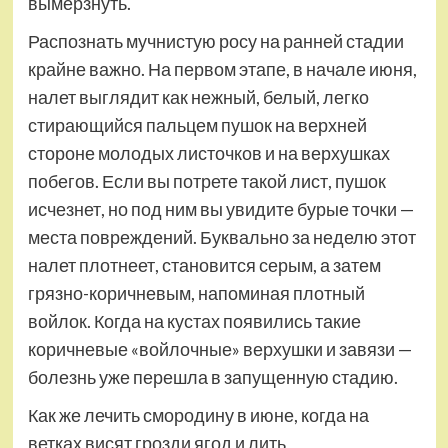
вымерзнуть.
Распознать мучнистую росу на ранней стадии
крайне важно. На первом этапе, в начале июня,
налет выглядит как нежный, белый, легко
стирающийся пальцем пушок на верхней
стороне молодых листочков и на верхушках
побегов. Если вы потрете такой лист, пушок
исчезнет, но под ним вы увидите бурые точки —
места повреждений. Буквально за неделю этот
налет плотнеет, становится серым, а затем
грязно-коричневым, напоминая плотный
войлок. Когда на кустах появились такие
коричневые «войлочные» верхушки и завязи —
болезнь уже перешла в запущенную стадию.
Как же лечить смородину в июне, когда на
ветках висят грозди ягод и лить