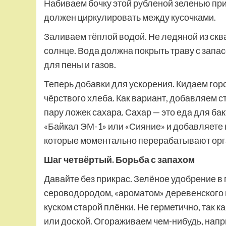
Набиваем бочку этой рубленой зеленью при
должен циркулировать между кусочками.
Заливаем тёплой водой. Не ледяной из сква
солнце. Вода должна покрыть траву с запас
для пены и газов.
Теперь добавки для ускорения. Кидаем горс
чёрствого хлеба. Как вариант, добавляем с
пару ложек сахара. Сахар — это еда для ба
«Байкал ЭМ-1» или «Сияние» и добавляете к
которые моментально перерабатывают орг
Шаг четвёртый. Борьба с запахом
Давайте без прикрас. Зелёное удобрение в
сероводородом, «ароматом» деревенского 
куском старой плёнки. Не герметично, так
или доской. Огораживаем чем-нибудь, нап