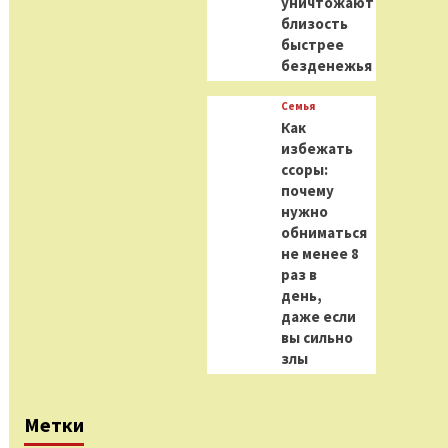
уничтожают
близость
быстрее
безденежья
Семья
Как
избежать
ссоры:
почему
нужно
обниматься
не менее 8
раз в
день,
даже если
вы сильно
злы
Метки