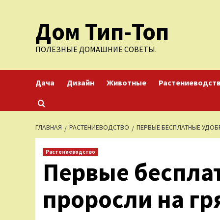
Перейти
Дом Тип-Топ
к
содержимому
ПОЛЕЗНЫЕ ДОМАШНИЕ СОВЕТЫ.
Дача
Дизайн
Животные
Растениеводст
ГЛАВНАЯ
РАСТЕНИЕВОДСТВО
ПЕРВЫЕ БЕСПЛАТНЫЕ УДОБ
Растениеводство
Первые беспла
проросли на гр