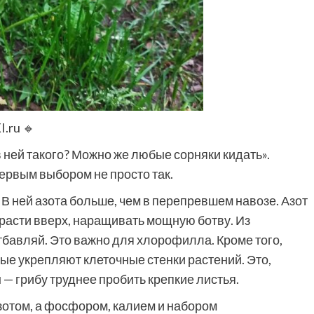
I.ru
🔹
 в ней такого? Можно же любые сорняки кидать».
ервым выбором не просто так.
В ней азота больше, чем в перепревшем навозе. Азот
, расти вверх, наращивать мощную ботву. Из
тбавляй. Это важно для хлорофилла. Кроме того,
ые укрепляют клеточные стенки растений. Это,
— грибу труднее пробить крепкие листья.
азотом, а фосфором, калием и набором