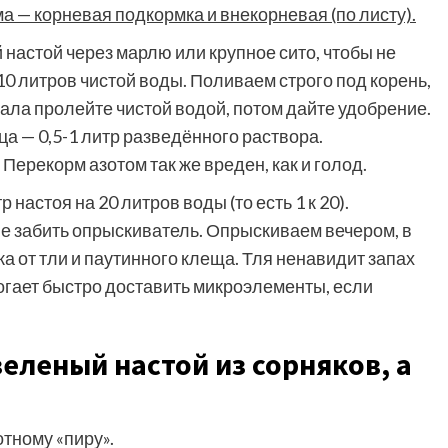
 — корневая подкормка и внекорневая (по листу).
настой через марлю или крупное сито, чтобы не
 10 литров чистой воды. Поливаем строго под корень,
ала пролейте чистой водой, потом дайте удобрение.
ца — 0,5-1 литр разведённого раствора.
 Перекорм азотом так же вреден, как и голод.
настоя на 20 литров воды (то есть 1 к 20).
е забить опрыскиватель. Опрыскиваем вечером, в
а от тли и паутинного клеща. Тля ненавидит запах
огает быстро доставить микроэлементы, если
еленый настой из сорняков, а
тному «пиру».