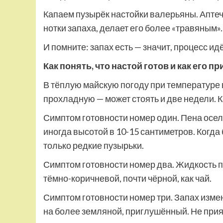
Капаем пузырёк настойки валерьяны. Апте
нотки запаха, делает его более «травяным».
И помните: запах есть — значит, процесс ид
Как понять, что настой готов и как его п
В тёплую майскую погоду при температуре 
прохладную — может стоять и две недели. Ка
Симптом готовности номер один. Пена осел
иногда высотой в 10-15 сантиметров. Когда
только редкие пузырьки.
Симптом готовности номер два. Жидкость п
тёмно-коричневой, почти чёрной, как чай.
Симптом готовности номер три. Запах изме
на более земляной, приглушённый. Не прия