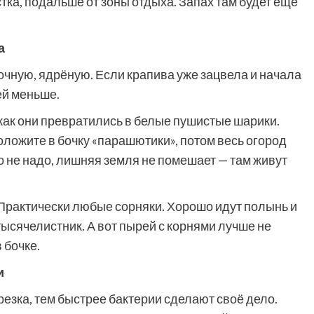
стка, подальше от зоны отдыха. Запах там будет ещё
а
очную, ядрёную. Если крапива уже зацвела и начала
ней меньше.
 как они превратились в белые пушистые шарики.
оложите в бочку «парашютики», потом весь огород
 не надо, лишняя земля не помешает — там живут
 Практически любые сорняки. Хорошо идут полынь и
ысячелистник. А вот пырей с корнями лучше не
 бочке.
и
езка, тем быстрее бактерии сделают своё дело.