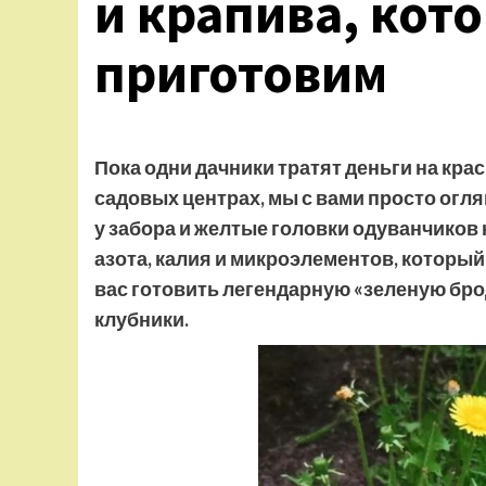
и крапива, кот
приготовим
Пока одни дачники тратят деньги на кр
садовых центрах, мы с вами просто огл
у забора и желтые головки одуванчиков 
азота, калия и микроэлементов, которы
вас готовить легендарную «зеленую брод
клубники.