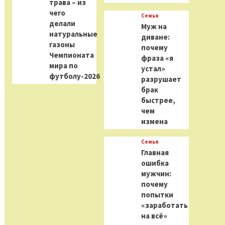
трава – из
чего
Семья
делали
Муж на
натуральные
диване:
газоны
почему
Чемпионата
фраза «я
мира по
устал»
футболу-2026
разрушает
брак
быстрее,
чем
измена
Семья
Главная
ошибка
мужчин:
почему
попытки
«заработать
на всё»