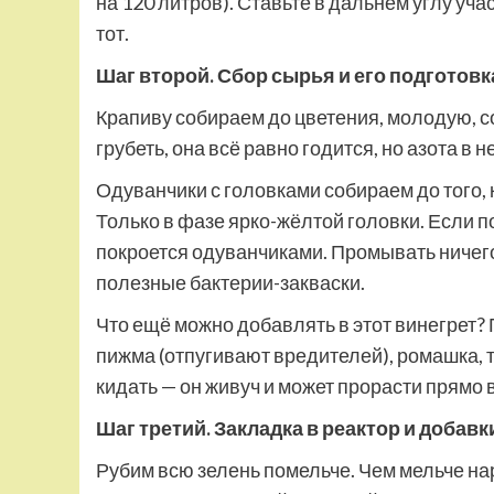
на 120 литров). Ставьте в дальнем углу уча
тот.
Шаг второй. Сбор сырья и его подготовк
Крапиву собираем до цветения, молодую, с
грубеть, она всё равно годится, но азота в 
Одуванчики с головками собираем до того,
Только в фазе ярко-жёлтой головки. Если п
покроется одуванчиками. Промывать ничего
полезные бактерии-закваски.
Что ещё можно добавлять в этот винегрет?
пижма (отпугивают вредителей), ромашка, т
кидать — он живуч и может прорасти прямо в
Шаг третий. Закладка в реактор и добавк
Рубим всю зелень помельче. Чем мельче нар