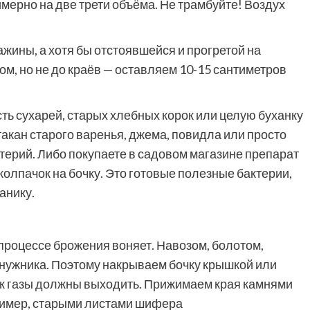
мерно на две трети объёма. Не трамбуйте! Воздух
жины, а хотя бы отстоявшейся и прогретой на
ом, но не до краёв — оставляем 10-15 сантиметров
ть сухарей, старых хлебных корок или целую буханку
такан старого варенья, джема, повидла или просто
ктерий. Либо покупаете в садовом магазине препарат
олпачок на бочку. Это готовые полезные бактерии,
анику.
 процессе брожения воняет. Навозом, болотом,
нужника. Поэтому накрываем бочку крышкой или
 как газы должны выходить. Прижимаем края камнями
ример, старыми листами шифера