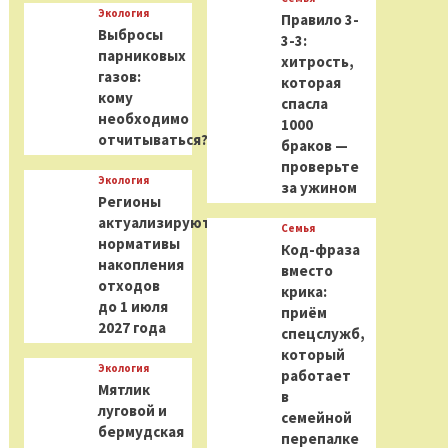
Экология
Правило 3-
Выбросы
3-3:
парниковых
хитрость,
газов:
которая
кому
спасла
необходимо
1000
отчитываться?
браков —
проверьте
Экология
за ужином
Регионы
актуализируют
Семья
нормативы
Код-фраза
накопления
вместо
отходов
крика:
до 1 июля
приём
2027 года
спецслужб,
который
Экология
работает
Мятлик
в
луговой и
семейной
бермудская
перепалке