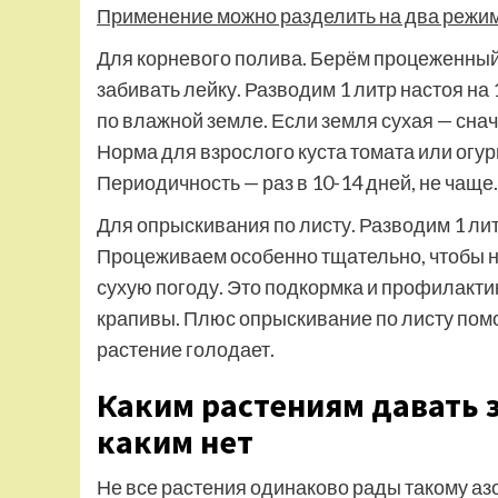
Применение можно разделить на два режима
Для корневого полива. Берём процеженный 
забивать лейку. Разводим 1 литр настоя на
по влажной земле. Если земля сухая — снач
Норма для взрослого куста томата или огур
Периодичность — раз в 10-14 дней, не чаще.
Для опрыскивания по листу. Разводим 1 литр 
Процеживаем особенно тщательно, чтобы н
сухую погоду. Это подкормка и профилактик
крапивы. Плюс опрыскивание по листу пом
растение голодает.
Каким растениям давать з
каким нет
Не все растения одинаково рады такому азо