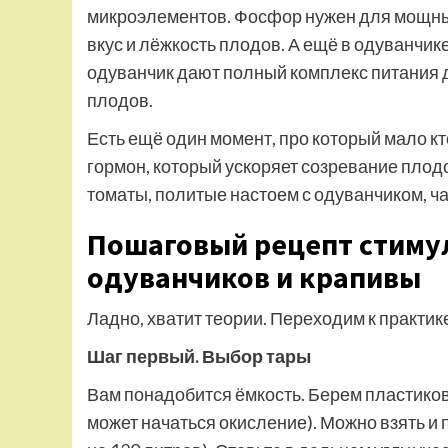
микроэлементов. Фосфор нужен для мощных 
вкус и лёжкость плодов. А ещё в одуванчик
одуванчик дают полный комплекс питания д
плодов.
Есть ещё один момент, про который мало к
гормон, который ускоряет созревание плодо
томаты, политые настоем с одуванчиком, ч
Пошаговый рецепт стиму
одуванчиков и крапивы
Ладно, хватит теории. Переходим к практике
Шаг первый. Выбор тары
Вам понадобится ёмкость. Берем пластиков
может начаться окисление). Можно взять и