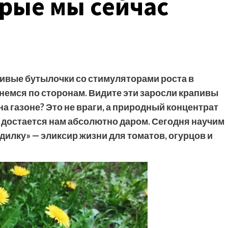
орые мы сейчас
асивые бутылочки со стимуляторами роста в
янемся по сторонам. Видите эти заросли крапивы
на газоне? Это не враги, а природный концентрат
й достается нам абсолютно даром. Сегодня научим
илку» — эликсир жизни для томатов, огурцов и