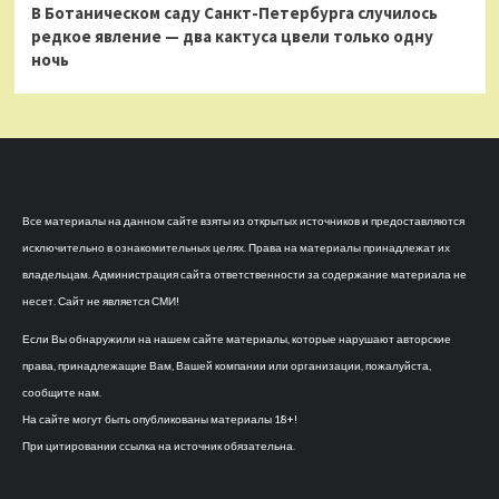
В Ботаническом саду Санкт-Петербурга случилось
редкое явление — два кактуса цвели только одну
ночь
Все материалы на данном сайте взяты из открытых источников и предоставляются
исключительно в ознакомительных целях. Права на материалы принадлежат их
владельцам. Администрация сайта ответственности за содержание материала не
несет. Сайт не является СМИ!
Если Вы обнаружили на нашем сайте материалы, которые нарушают авторские
права, принадлежащие Вам, Вашей компании или организации, пожалуйста,
сообщите нам.
На сайте могут быть опубликованы материалы 18+!
При цитировании ссылка на источник обязательна.