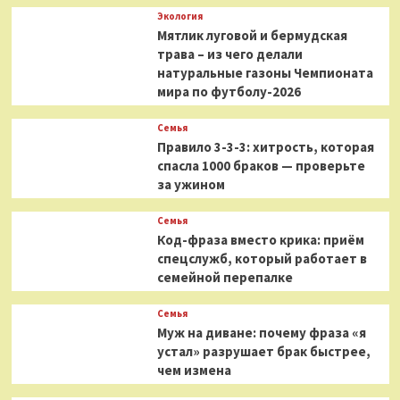
Экология
Мятлик луговой и бермудская
трава – из чего делали
натуральные газоны Чемпионата
мира по футболу-2026
Семья
Правило 3-3-3: хитрость, которая
спасла 1000 браков — проверьте
за ужином
Семья
Код-фраза вместо крика: приём
спецслужб, который работает в
семейной перепалке
Семья
Муж на диване: почему фраза «я
устал» разрушает брак быстрее,
чем измена