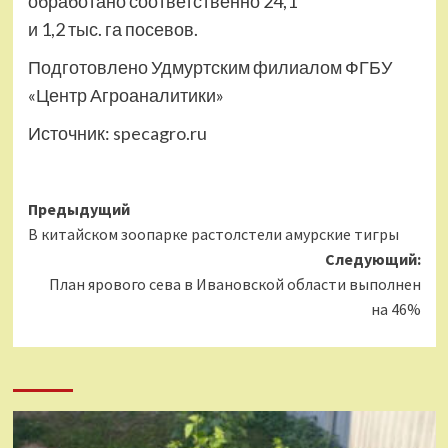
обработано соответственно 24,1
и 1,2 тыс. га посевов.
Подготовлено Удмуртским филиалом ФГБУ
«Центр Агроаналитики»
Источник:
specagro.ru
Навигация
Предыдущий
В китайском зоопарке растолстели амурские тигры
записи
Следующий:
План ярового сева в Ивановской области выполнен
на 46%