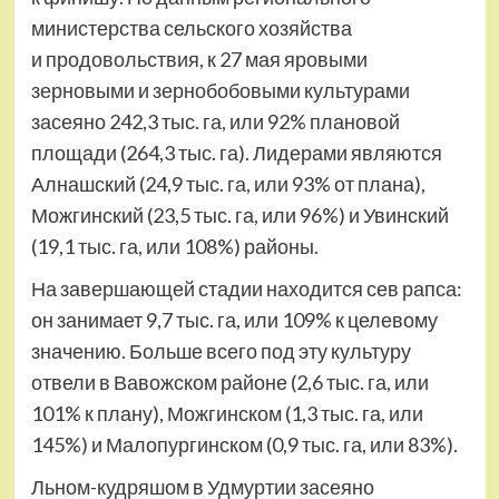
министерства сельского хозяйства
и продовольствия, к 27 мая яровыми
зерновыми и зернобобовыми культурами
засеяно 242,3 тыс. га, или 92% плановой
площади (264,3 тыс. га). Лидерами являются
Алнашский (24,9 тыс. га, или 93% от плана),
Можгинский (23,5 тыс. га, или 96%) и Увинский
(19,1 тыс. га, или 108%) районы.
На завершающей стадии находится сев рапса:
он занимает 9,7 тыс. га, или 109% к целевому
значению. Больше всего под эту культуру
отвели в Вавожском районе (2,6 тыс. га, или
101% к плану), Можгинском (1,3 тыс. га, или
145%) и Малопургинском (0,9 тыс. га, или 83%).
Льном-кудряшом в Удмуртии засеяно