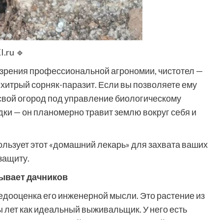
I.ru
🔹
и зрения профессиональной агрономии, чистотел —
 хитрый сорняк-паразит. Если вы позволяете ему
свой огород под управление биологическому
ядки — он планомерно травит землю вокруг себя и
льзует этот «домашний лекарь» для захвата ваших
защиту.
нывает дачников
едооценка его инженерной мысли. Это растение из
лет как идеальный выживальщик. У него есть