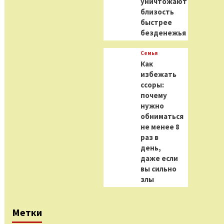
уничтожают
близость
быстрее
безденежья
Семья
Как
избежать
ссоры:
почему
нужно
обниматься
не менее 8
раз в
день,
даже если
вы сильно
злы
Метки