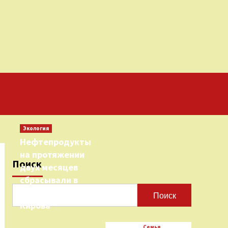
Экология
Нефтепродукты
на протяжении
Поиск
двух месяцев
сбрасывали в
городскую реку
Поиск
Кирова
Семья