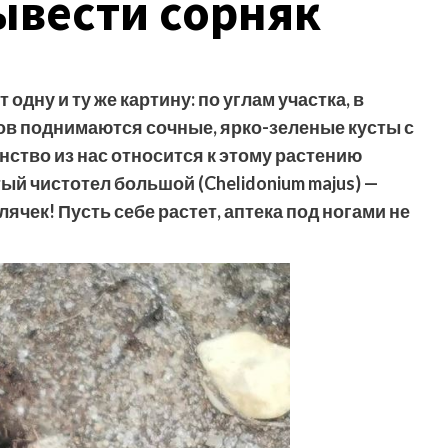
вывести сорняк
одну и ту же картину: по углам участка, в
ов поднимаются сочные, ярко-зеленые кусты с
ство из нас относится к этому растению
тый чистотел большой (Chelidonium majus) —
ячек! Пусть себе растет, аптека под ногами не