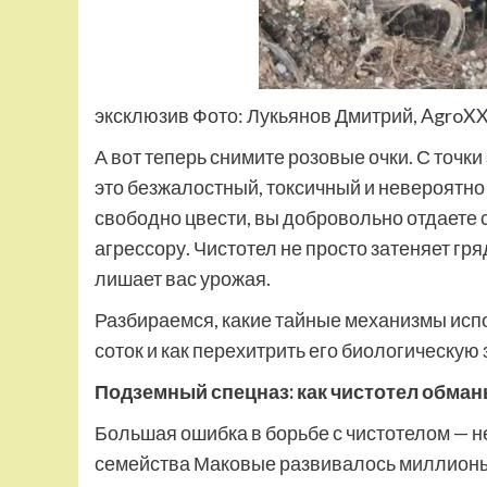
эксклюзив Фото: Лукьянов Дмитрий, AgroXX
А вот теперь снимите розовые очки. С точк
это безжалостный, токсичный и невероятно
свободно цвести, вы добровольно отдаете 
агрессору. Чистотел не просто затеняет гр
лишает вас урожая.
Разбираемся, какие тайные механизмы испо
соток и как перехитрить его биологическую 
Подземный спецназ: как чистотел обма
Большая ошибка в борьбе с чистотелом — н
семейства Маковые развивалось миллионы 