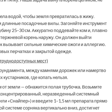
ела водой, чтобы земля превратилась в жижу.
и длинные посадочные вилы. Загоняйте инструмент
убину 25–30 см. Аккуратно поддевайте ком и, плавно
 стержневой корень наружу. Он должен выйти
ок вызывает сильные химические ожоги и аллергию.
вых перчатках и закрытой одежде.
 труднодоступных мест)
 фундамента, между камнями дорожек или намертво
кустарников, где копать нельзя.
м от земли — обнажится полая трубочка. Возьмите
 концентрированный, неразведенный системный
или «Снайпер») и введите 1–1,5 мл препарата прямо
той системе сорняка вертикально вниз, достигнет