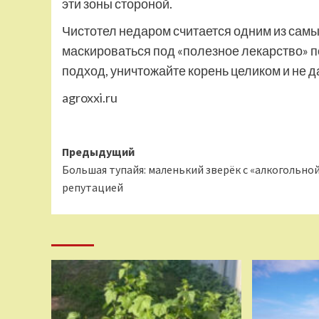
эти зоны стороной.
Чистотел недаром считается одним из самы
маскироваться под «полезное лекарство» 
подход, уничтожайте корень целиком и не 
agroxxi.ru
Навигация
Предыдущий
Большая тупайя: маленький зверёк с «алкогольно
записи
репутацией