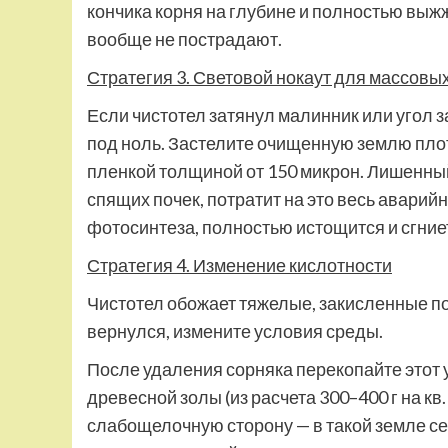
кончика корня на глубине и полностью выж
вообще не пострадают.
Стратегия 3. Световой нокаут для массовы
Если чистотел затянул малинник или угол з
под ноль. Застелите очищенную землю пл
пленкой толщиной от 150 микрон. Лишенный
спящих почек, потратит на это весь аварийн
фотосинтеза, полностью истощится и сгниет
Стратегия 4. Изменение кислотности
Чистотел обожает тяжелые, закисленные поч
вернулся, измените условия среды.
После удаления сорняка перекопайте этот 
древесной золы (из расчета 300–400 г на кв
слабощелочную сторону — в такой земле се