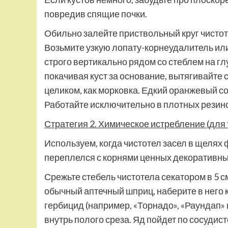
повредив спящие почки.
Обильно залейте приствольный круг чистот
Возьмите узкую лопату-корнеудалитель ил
строго вертикально рядом со стеблем на гл
покачивая куст за основание, вытягивайте
целиком, как морковка. Едкий оранжевый с
Работайте исключительно в плотных резино
Стратегия 2. Химическое истребление (для
Используем, когда чистотел засел в щелях
переплелся с корнями ценных декоративных 
Срежьте стебель чистотела секатором в 5 с
обычный аптечный шприц, наберите в него
гербицид (например, «Торнадо», «Раундап» 
внутрь полого среза. Яд пойдет по сосудис