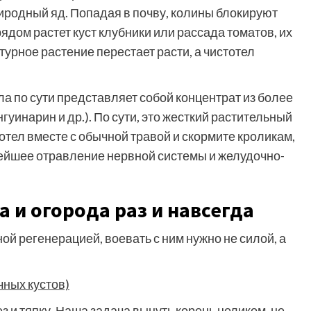
иродный яд. Попадая в почву, колины блокируют
ядом растет куст клубники или рассада томатов, их
турное растение перестает расти, а чистотел
а по сути представляет собой концентрат из более
уинарин и др.). По сути, это жесткий растительный
тотел вместе с обычной травой и скормите кроликам,
лейшее отравление нервной системы и желудочно-
а и огорода раз и навсегда
й регенерацией, воевать с ним нужно не силой, а
чных кустов)
з и тяпку. Наша задача вынуть корень целиком, не