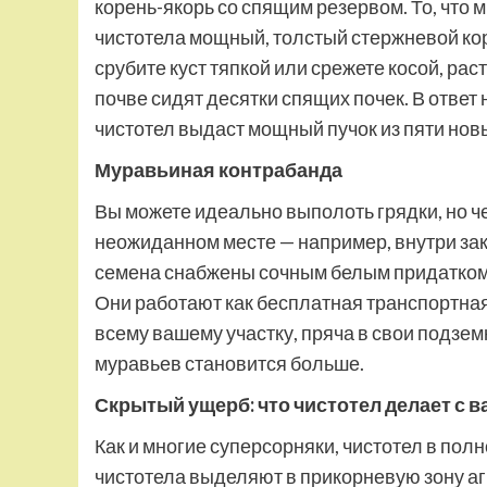
корень-якорь со спящим резервом. То, что 
чистотела мощный, толстый стержневой кор
срубите куст тяпкой или срежете косой, рас
почве сидят десятки спящих почек. В ответ 
чистотел выдаст мощный пучок из пяти нов
Муравьиная контрабанда
Вы можете идеально выполоть грядки, но ч
неожиданном месте — например, внутри закр
семена снабжены сочным белым придатком 
Они работают как бесплатная транспортная
всему вашему участку, пряча в свои подзем
муравьев становится больше.
Скрытый ущерб: что чистотел делает с 
Как и многие суперсорняки, чистотел в пол
чистотела выделяют в прикорневую зону аг