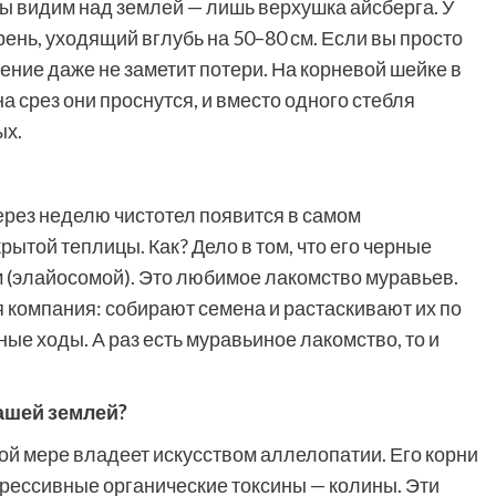
мы видим над землей — лишь верхушка айсберга. У
ень, уходящий вглубь на 50–80 см. Если вы просто
тение даже не заметит потери. На корневой шейке в
на срез они проснутся, и вместо одного стебля
ых.
ерез неделю чистотел появится в самом
ытой теплицы. Как? Дело в том, что его черные
(элайосомой). Это любимое лакомство муравьев.
 компания: собирают семена и растаскивают их по
ные ходы. А раз есть муравьиное лакомство, то и
вашей землей?
ной мере владеет искусством аллелопатии. Его корни
рессивные органические токсины — колины. Эти