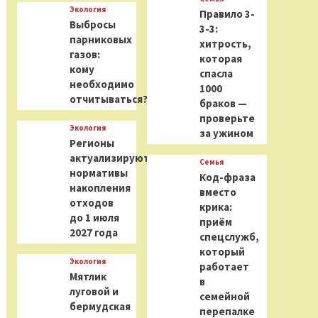
Экология
Правило 3-
Выбросы
3-3:
парниковых
хитрость,
газов:
которая
кому
спасла
необходимо
1000
отчитываться?
браков —
проверьте
Экология
за ужином
Регионы
актуализируют
Семья
нормативы
Код-фраза
накопления
вместо
отходов
крика:
до 1 июля
приём
2027 года
спецслужб,
который
Экология
работает
Мятлик
в
луговой и
семейной
бермудская
перепалке