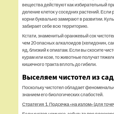
вещества действуют как избирательный пр
деление клеток у соседних растений. Если р
корни буквально замирают в развитии. Куль
забирает себе всю территорию.
Кстати, знаменитый оранжевый сок чистотел
чем 20 опасных алкалоидов (хелидонин, санг
яд, близкий к опиатам. Если вы скосите чис
курам или козе, то животные получат тяже
кишечного тракта вплоть до гибели.
Выселяем чистотел из сад
Поскольку чистотел обладает феноменально
знанием его биологических слабостей.
Стратегия 1. Подсечка «на излом» (для точе
Если кустов немного, забудьте про плоскоре