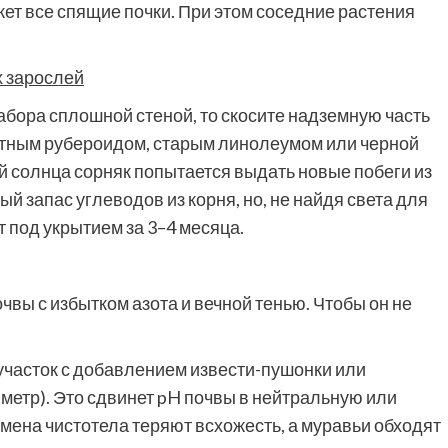
жет все спящие почки. При этом соседние растения
х зарослей
абора сплошной стеной, то скосите надземную часть
отным рубероидом, старым линолеумом или черной
 солнца сорняк попытается выдать новые побеги из
ый запас углеводов из корня, но, не найдя света для
 под укрытием за 3–4 месяца.
вы с избытком азота и вечной тенью. Чтобы он не
участок с добавлением извести-пушонки или
. метр). Это сдвинет pH почвы в нейтральную или
мена чистотела теряют всхожесть, а муравьи обходят