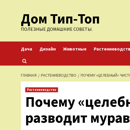
Перейти
Дом Тип-Топ
к
содержимому
ПОЛЕЗНЫЕ ДОМАШНИЕ СОВЕТЫ.
Дача
Дизайн
Животные
Растениеводст
ГЛАВНАЯ
РАСТЕНИЕВОДСТВО
ПОЧЕМУ «ЦЕЛЕБНЫЙ» ЧИСТ
Растениеводство
Почему «целеб
разводит мурав