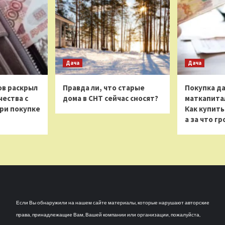
Дача
Дача
в раскрыл
Правда ли, что старые
Покупка да
ества с
дома в СНТ сейчас сносят?
маткапитал
ри покупке
Как купить
а за что г
Если Вы обнаружили на нашем сайте материалы, которые нарушают авторские
права, принадлежащие Вам, Вашей компании или организации, пожалуйста,