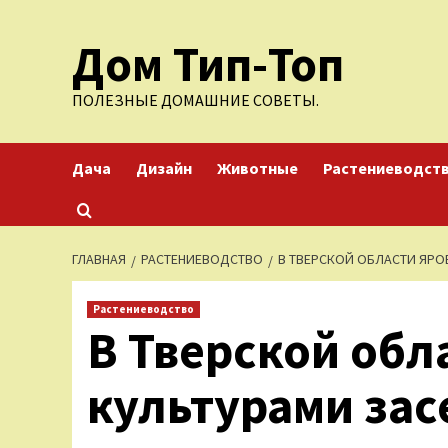
Перейти
Дом Тип-Топ
к
содержимому
ПОЛЕЗНЫЕ ДОМАШНИЕ СОВЕТЫ.
Дача
Дизайн
Животные
Растениеводст
ГЛАВНАЯ
РАСТЕНИЕВОДСТВО
В ТВЕРСКОЙ ОБЛАСТИ ЯРОВ
Растениеводство
В Тверской обл
культурами засе