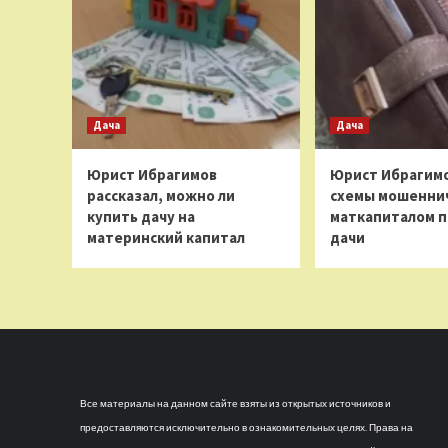
Дача
Дача
Юрист Ибрагимов
Юрист Ибрагимо
рассказал, можно ли
схемы мошеннич
купить дачу на
маткапиталом п
материнский капитал
дачи
Все материалы на данном сайте взяты из открытых источников и
предоставляются исключительно в ознакомительных целях. Права на