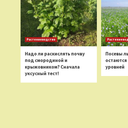
Растениеводство
Растениево
Надо ли раскислять почву
Посевы ль
под смородиной и
остаются
крыжовником? Сначала
уровней
уксусный тест!