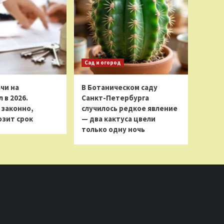
Сад и огород
чи на
В Ботаническом саду
 в 2026.
Санкт-Петербурга
 законно,
случилось редкое явление
розит срок
— два кактуса цвели
только одну ночь