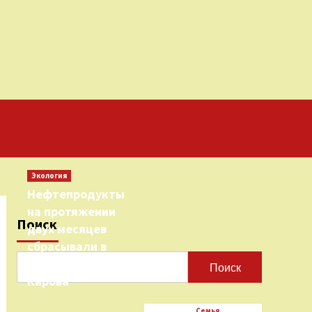
Экология
Нефтепродукты
на протяжении
Поиск
двух месяцев
сбрасывали в
городскую реку
Поиск
Кирова
Семья