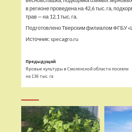
весновспашка, подкормка озимых зерновых 
в регионе проведена на 42,6 тыс. га, подко
трав — на 12,1 тыс. га.
Подготовлено Тверским филиалом ФГБУ «
Источник:
specagro.ru
Навигация
Предыдущий
Яровые культуры в Смоленской области посеяли
записи
на 136 тыс. га