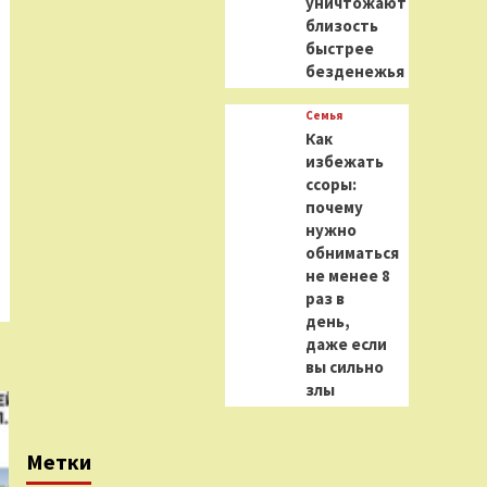
уничтожают
близость
быстрее
безденежья
Семья
Как
избежать
ссоры:
почему
нужно
обниматься
не менее 8
раз в
день,
даже если
вы сильно
злы
Метки