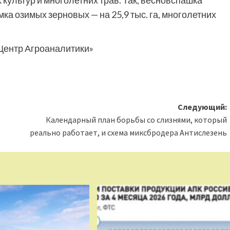
культур и многолетних трав. Так, весновспашка
рмка озимых зерновых — на 25,9 тыс. га, многолетних
Центр Агроаналитики»
Следующий:
Календарный план борьбы со слизнями, который
реально работает, и схема миксбродера Антислезень