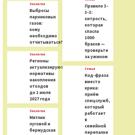
Экология
Правило 3-
Выбросы
3-3:
парниковых
хитрость,
газов:
которая
кому
спасла
необходимо
1000
отчитываться?
браков —
проверьте
Экология
за ужином
Регионы
актуализируют
Семья
нормативы
Код-фраза
накопления
вместо
отходов
крика:
до 1 июля
приём
2027 года
спецслужб,
который
Экология
работает
Мятлик
в
луговой и
семейной
бермудская
перепалке