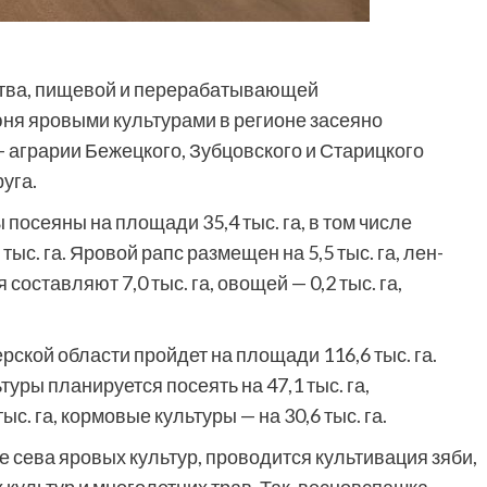
ства, пищевой и перерабатывающей
юня яровыми культурами в регионе засеяно
 — аграрии Бежецкого, Зубцовского и Старицкого
уга.
посеяны на площади 35,4 тыс. га, в том числе
тыс. га. Яровой рапс размещен на 5,5 тыс. га, лен-
 составляют 7,0 тыс. га, овощей — 0,2 тыс. га,
ерской области пройдет на площади 116,6 тыс. га.
уры планируется посеять на 47,1 тыс. га,
тыс. га, кормовые культуры — на 30,6 тыс. га.
 сева яровых культур, проводится культивация зяби,