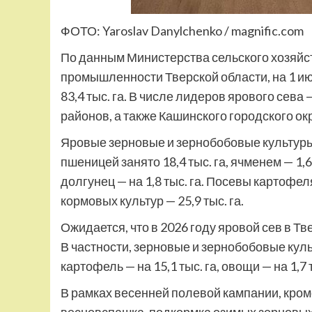
ФОТО: Yaroslav Danylchenko / magnific.com
По данным Министерства сельского хозяй
промышленности Тверской области, на 1 и
83,4 тыс. га. В числе лидеров ярового сева
районов, а также Кашинского городского окр
Яровые зерновые и зернобобовые культуры 
пшеницей занято 18,4 тыс. га, ячменем — 1,6 
долгунец — на 1,8 тыс. га. Посевы картофеля
кормовых культур — 25,9 тыс. га.
Ожидается, что в 2026 году яровой сев в Тв
В частности, зерновые и зернобобовые культ
картофель — на 15,1 тыс. га, овощи — на 1,7 
В рамках весенней полевой кампании, кроме