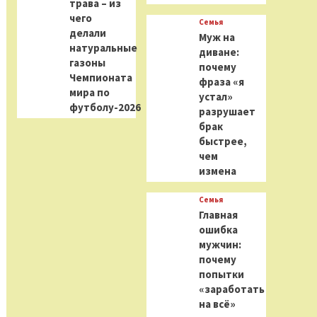
трава – из
чего
Семья
делали
Муж на
натуральные
диване:
газоны
почему
Чемпионата
фраза «я
мира по
устал»
футболу-2026
разрушает
брак
быстрее,
чем
измена
Семья
Главная
ошибка
мужчин:
почему
попытки
«заработать
на всё»