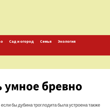
во
Сад и огород
Семья
Экология
 умное бревно
 если бы дубина троглодита была устроена также