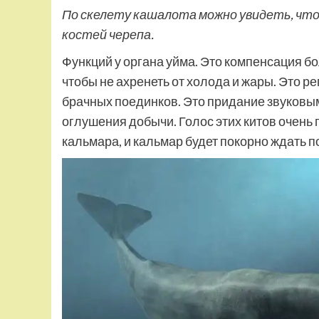
По скелету кашалота можно увидеть, чт
костей черепа.
Функций у органа уйма. Это компенсация б
чтобы не ахренеть от холода и жары. Это р
брачных поединков. Это придание звуковы
оглушения добычи. Голос этих китов очень г
кальмара, и кальмар будет покорно ждать по