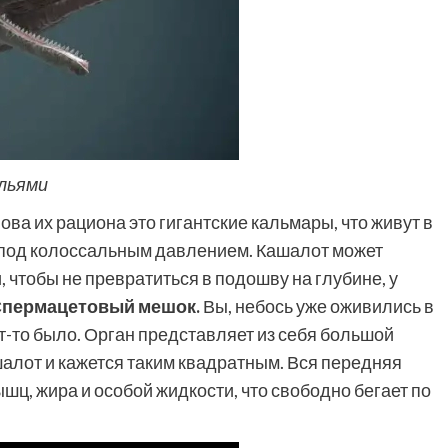
ыльями
ова их рациона это гигантские кальмары, что живут в
 под колоссальным давлением. Кашалот может
, чтобы не превратиться в подошву на глубине, у
пермацетовый мешок.
Вы, небось уже оживились в
т-то было. Орган представляет из себя большой
ашалот и кажется таким квадратным. Вся передняя
шц, жира и особой жидкости, что свободно бегает по