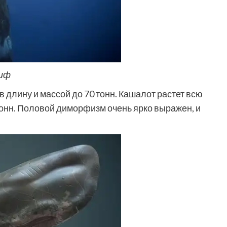
лиф
в длину и массой до 70 тонн. Кашалот растет всю
тонн. Половой диморфизм очень ярко выражен, и