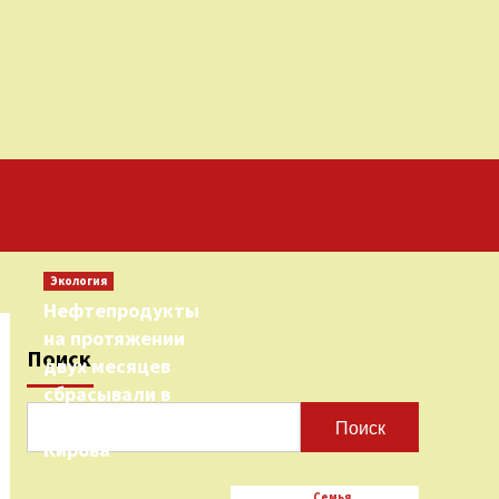
Экология
Нефтепродукты
на протяжении
Поиск
двух месяцев
сбрасывали в
городскую реку
Поиск
Кирова
Семья