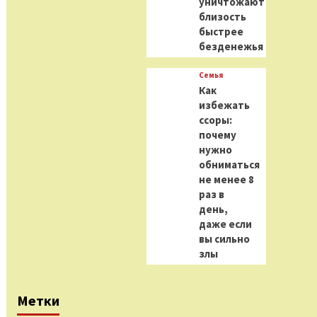
уничтожают
близость
быстрее
безденежья
Семья
Как
избежать
ссоры:
почему
нужно
обниматься
не менее 8
раз в
день,
даже если
вы сильно
злы
Метки