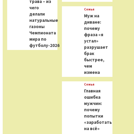
трава – из
чего
Семья
делали
Муж на
натуральные
диване:
газоны
почему
Чемпионата
фраза «я
мира по
устал»
футболу-2026
разрушает
брак
быстрее,
чем
измена
Семья
Главная
ошибка
мужчин:
почему
попытки
«заработать
на всё»