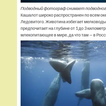
Подводный фотограф снимает подводно
Кашалот широко распространен по всем ок
Ледовитого. Животина избегает мелководья
предпочитает на глубине от 1 до 3 киломе
млекопитающее в мире, да что там — в Росс