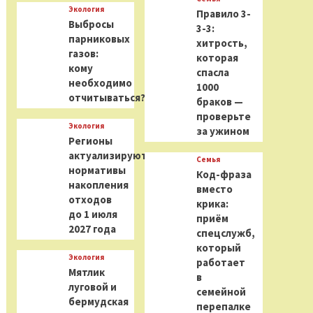
Экология
Правило 3-
Выбросы
3-3:
парниковых
хитрость,
газов:
которая
кому
спасла
необходимо
1000
отчитываться?
браков —
проверьте
Экология
за ужином
Регионы
актуализируют
Семья
нормативы
Код-фраза
накопления
вместо
отходов
крика:
до 1 июля
приём
2027 года
спецслужб,
который
Экология
работает
Мятлик
в
луговой и
семейной
бермудская
перепалке