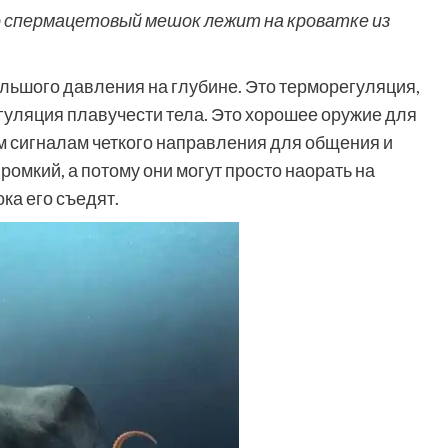
о спермацетовый мешок лежит на кроватке из
ольшого давления на глубине. Это терморегуляция,
егуляция плавучести тела. Это хорошее оружие для
м сигналам четкого направления для общения и
ромкий, а потому они могут просто наорать на
ка его съедят.