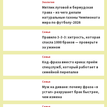
Экология
Мятлик луговой и бермудская
трава – из чего делали
натуральные газоны Чемпионата
мира по футболу-2026
Семья
Правило 3-3-3: хитрость, которая
спасла 1000 браков — проверьте
за ужином
Семья
Код-фраза вместо крика: приём
спецслужб, который работает в
семейной перепалке
Семья
Муж на диване: почему фраза «я
устал» разрушает брак быстрее,
чем измена
Семья