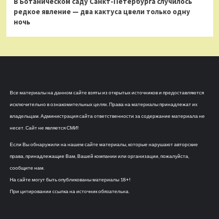
В Ботаническом саду Санкт-Петербурга случилось
редкое явление — два кактуса цвели только одну
ночь
Все материалы на данном сайте взяты из открытых источников и предоставляются
исключительно в ознакомительных целях. Права на материалы принадлежат их
владельцам. Администрация сайта ответственности за содержание материала не
несет. Сайт не является СМИ!
Если Вы обнаружили на нашем сайте материалы, которые нарушают авторские
права, принадлежащие Вам, Вашей компании или организации, пожалуйста,
сообщите нам.
На сайте могут быть опубликованы материалы 18+!
При цитировании ссылка на источник обязательна.