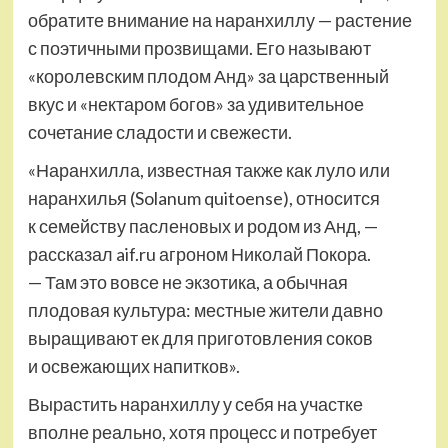
обратите внимание на наранхиллу — растение
с поэтичными прозвищами. Его называют
«королевским плодом Анд» за царственный
вкус и «нектаром богов» за удивительное
сочетание сладости и свежести.
«Наранхилла, известная также как луло или
наранхилья (Solanum quitoense), относится
к семейству пасленовых и родом из Анд, —
рассказал aif.ru агроном Николай Покора.
— Там это вовсе не экзотика, а обычная
плодовая культура: местные жители давно
выращивают ек для приготовления соков
и освежающих напитков».
Вырастить наранхиллу у себя на участке
вполне реально, хотя процесс и потребует