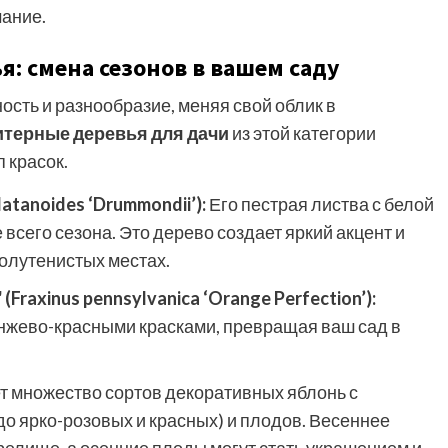
мание.
: смена сезонов в вашем саду
сть и разнообразие, меняя свой облик в
терные деревья для дачи
из этой категории
 красок.
tanoides ‘Drummondii’):
Его пестрая листва с белой
всего сезона. Это дерево создает яркий акцент и
полутенистых местах.
axinus pennsylvanica ‘Orange Perfection’):
нжево-красными красками, превращая ваш сад в
 множество сортов декоративных яблонь с
до ярко-розовых и красных) и плодов. Весеннее