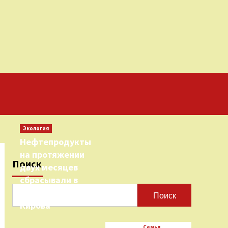
Экология
Нефтепродукты
на протяжении
Поиск
двух месяцев
сбрасывали в
городскую реку
Поиск
Кирова
Семья