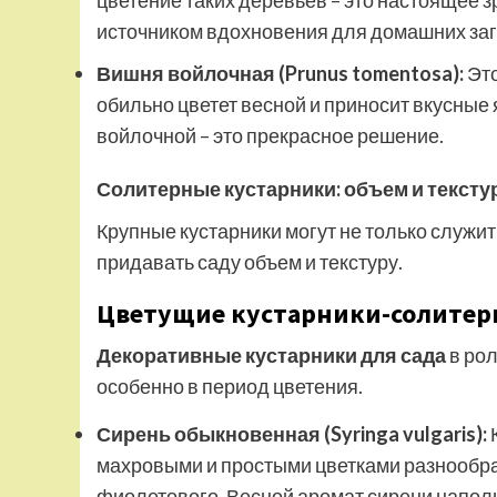
цветение таких деревьев – это настоящее з
источником вдохновения для домашних заг
Вишня войлочная (Prunus tomentosa):
Это
обильно цветет весной и приносит вкусные
войлочной – это прекрасное решение.
Солитерные кустарники: объем и текст
Крупные кустарники могут не только служить
придавать саду объем и текстуру.
Цветущие кустарники-солитеры
Декоративные кустарники для сада
в рол
особенно в период цветения.
Сирень обыкновенная (Syringa vulgaris):
махровыми и простыми цветками разнообраз
фиолетового. Весной аромат сирени напол