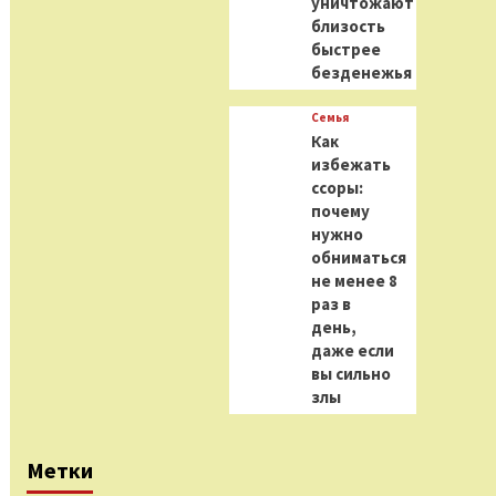
уничтожают
близость
быстрее
безденежья
Семья
Как
избежать
ссоры:
почему
нужно
обниматься
не менее 8
раз в
день,
даже если
вы сильно
злы
Метки