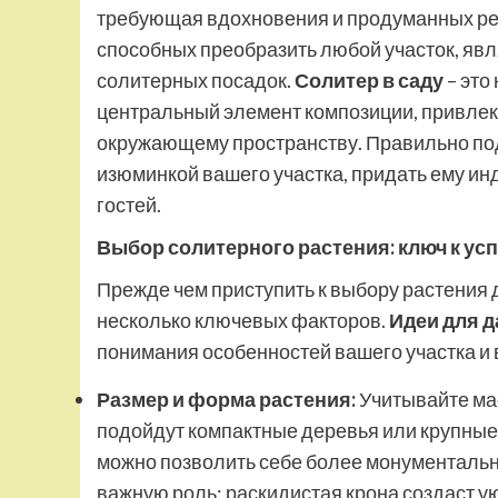
требующая вдохновения и продуманных ре
способных преобразить любой участок, яв
солитерных посадок.
Солитер в саду
– это
центральный элемент композиции, привлек
окружающему пространству. Правильно по
изюминкой вашего участка, придать ему и
гостей.
Выбор солитерного растения: ключ к усп
Прежде чем приступить к выбору растения 
несколько ключевых факторов.
Идеи для д
понимания особенностей вашего участка и 
Размер и форма растения:
Учитывайте ма
подойдут компактные деревья или крупные к
можно позволить себе более монументальн
важную роль: раскидистая крона создаст у