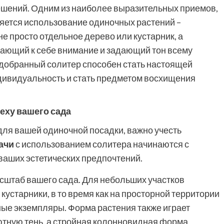
шений. Одним из наиболее выразительных приемов,
ляется использование одиночных растений –
 не просто отдельное дерево или кустарник, а
ающий к себе внимание и задающий тон всему
добранный солитер способен стать настоящей
ндивидуальность и стать предметом восхищения
еху вашего сада
для вашей одиночной посадки, важно учесть
ачи
с использованием солитера начинаются с
ваших эстетических предпочтений.
сштаб вашего сада. Для небольших участков
устарники, в то время как на просторной территории
ые экземпляры. Форма растения также играет
ютную тень, а стройная колонновидная форма