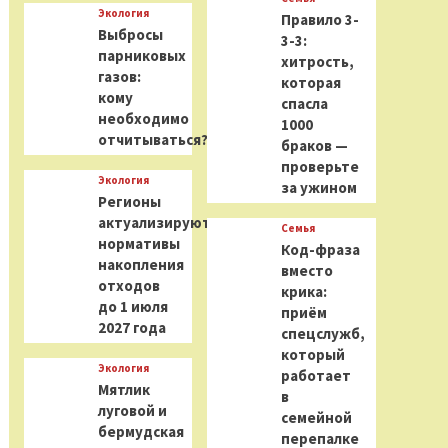
Экология
Правило 3-
Выбросы
3-3:
парниковых
хитрость,
газов:
которая
кому
спасла
необходимо
1000
отчитываться?
браков —
проверьте
Экология
за ужином
Регионы
актуализируют
Семья
нормативы
Код-фраза
накопления
вместо
отходов
крика:
до 1 июля
приём
2027 года
спецслужб,
который
Экология
работает
Мятлик
в
луговой и
семейной
бермудская
перепалке