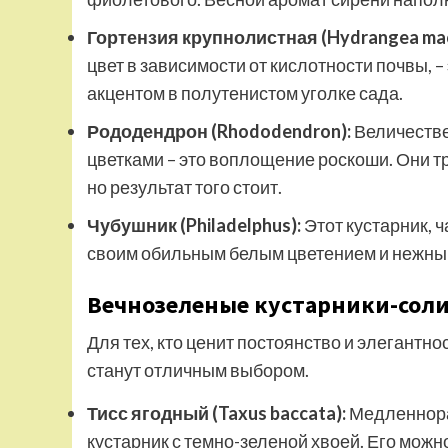
Гортензия крупнолистная (Hydrangea mac
цвет в зависимости от кислотности почвы, 
акцентом в полутенистом уголке сада.
Рододендрон (Rhododendron):
Величестве
цветками – это воплощение роскоши. Они т
но результат того стоит.
Чубушник (Philadelphus):
Этот кустарник, 
своим обильным белым цветением и нежны
Вечнозеленые кустарники-соли
Для тех, кто ценит постоянство и элегантно
станут отличным выбором.
Тисс ягодный (Taxus baccata):
Медленнора
кустарник с темно-зеленой хвоей. Его мож