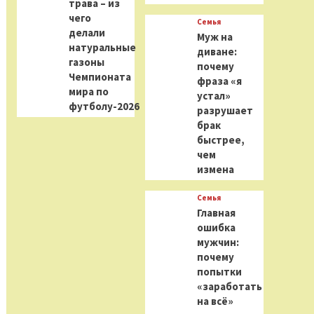
трава – из
чего
Семья
делали
Муж на
натуральные
диване:
газоны
почему
Чемпионата
фраза «я
мира по
устал»
футболу-2026
разрушает
брак
быстрее,
чем
измена
Семья
Главная
ошибка
мужчин:
почему
попытки
«заработать
на всё»