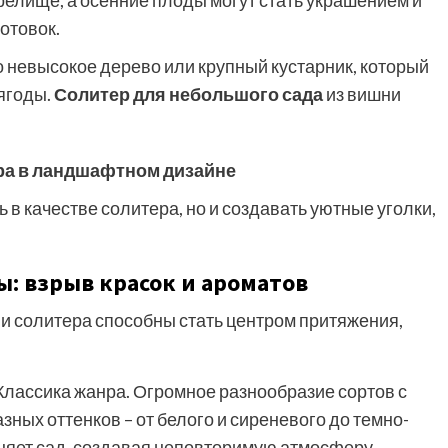
релище, а осенние плоды могут стать украшением и
отовок.
 невысокое дерево или крупный кустарник, который
 ягоды.
Солитер для небольшого сада
из вишни
ура в ландшафтном дизайне
 в качестве солитера, но и создавать уютные уголки,
: взрыв красок и ароматов
и солитера способны стать центром притяжения,
Классика жанра. Огромное разнообразие сортов с
ных оттенков – от белого и сиреневого до темно-
няет сад, создавая неповторимую атмосферу.