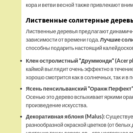
кора и ветви весной также привлекают вни
Лиственные солитерные деревья
Лиственные деревья предлагают динамично
зависимости от времени года.
Лучшие соли
способны подарить настоящий калейдоскоп
Клен остролистный "Друммонди" (Acer pla
каймой выглядит очень эффектно в течение 
хорошо смотрится как в солнечных, так и в 
Ясень пенсильванский "Оранж Перфект" (Fr
Осенью это дерево вспыхивает яркими ора
произведение искусства.
Декоративная яблоня (Malus):
Существует
разнообразной окраской цветков (от белых 