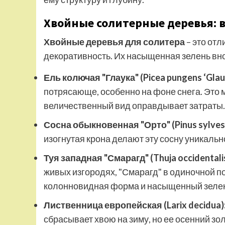
Хвойные солитерные деревья: в
Хвойные деревья для солитера
– это отл
декоративность. Их насыщенная зелень вно
Ель колючая "Глаука" (Picea pungens ‘Glauc
потрясающе, особенно на фоне снега. Это м
величественный вид оправдывает затраты.
Сосна обыкновенная "Орто" (Pinus sylvestr
изогнутая крона делают эту сосну уникальн
Туя западная "Смарагд" (Thuja occidentalis
живых изгородях, "Смарагд" в одиночной по
колонновидная форма и насыщенный зелен
Лиственница европейская (Larix decidua)
сбрасывает хвою на зиму, но ее осенний зо