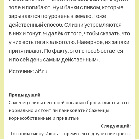
золе и погибают. Ну и банки с пивом, которые
зарываются по уровень в землю, тоже
действенный способ. Слизни устремляются
в них и тонут. Я далёк от того, чтобы сказать, что
у них есть тяга к алкоголю. Наверное, их запахи
притягивают. По факту, этот способ остается
и по сей день самым действенным».
Источник:
aif.ru
Навигация
Предыдущий
Саженец сливы весенней посадки сбросил листья: это
записи
нормально и стоит ли паниковать? Саженцы
корнесобственные и привитые
Следующий:
Готовим смену. Июнь — время сеять двулетние цветы