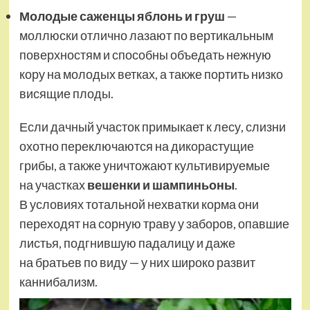
Молодые саженцы яблонь и груш
—
моллюски отлично лазают по вертикальным
поверхностям и способны объедать нежную
кору на молодых ветках, а также портить низко
висящие плоды.
Если дачный участок примыкает к лесу, слизни
охотно переключаются на дикорастущие
грибы, а также уничтожают культивируемые
на участках
вешенки и шампиньоны
.
В условиях тотальной нехватки корма они
переходят на сорную траву у заборов, опавшие
листья, подгнившую падалицу и даже
на братьев по виду — у них широко развит
каннибализм.