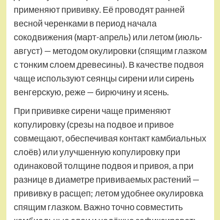
применяют прививку. Её проводят ранней
весной черенками в период начала
сокодвижения (март-апрель) или летом (июль-
август) — методом окулировки (спящим глазком
с тонким слоем древесины). В качестве подвоя
чаще используют сеянцы сирени или сирень
венгерскую, реже — бирючину и ясень.
При прививке сирени чаще применяют
копулировку (срезы на подвое и привое
совмещают, обеспечивая контакт камбиальных
слоёв) или улучшенную копулировку при
одинаковой толщине подвоя и привоя, а при
разнице в диаметре прививаемых растений —
прививку в расщеп; летом удобнее окулировка
спящим глазком. Важно точно совместить