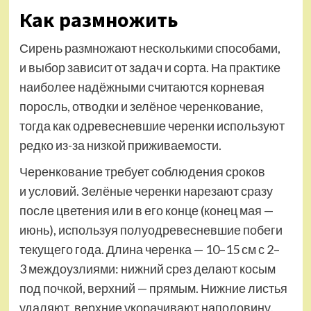
Как размножить
Сирень размножают несколькими способами,
и выбор зависит от задач и сорта. На практике
наиболее надёжными считаются корневая
поросль, отводки и зелёное черенкование,
тогда как одревесневшие черенки используют
редко из-за низкой приживаемости.
Черенкование требует соблюдения сроков
и условий. Зелёные черенки нарезают сразу
после цветения или в его конце (конец мая —
июнь), используя полуодревесневшие побеги
текущего года. Длина черенка — 10–15 см с 2–
3 междоузлиями: нижний срез делают косым
под почкой, верхний — прямым. Нижние листья
удаляют, верх­ние укорачивают наполовину.