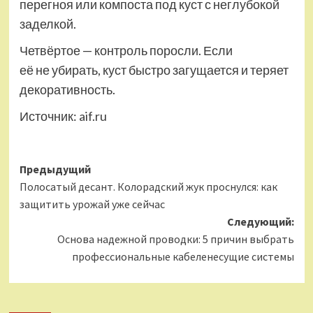
перегноя или компоста под куст с неглубокой
заделкой.
Четвёртое — контроль поросли. Если
её не убирать, куст быстро загущается и теряет
декоративность.
Источник:
aif.ru
Навигация
Предыдущий
Полосатый десант. Колорадский жук проснулся: как
записи
защитить урожай уже сейчас
Следующий:
Основа надежной проводки: 5 причин выбрать
профессиональные кабеленесущие системы