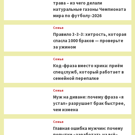
трава – из чего делали
натуральные газоны Чемпионата
мира по футболу-2026
Семья
Правило 3-3-3: хитрость, которая
спасла 1000 браков — проверьте
за ужином
Семья
Код-фраза вместо крика: приём
спецслужб, который работает в
семейной перепалке
Семья
Муж на диване: почему фраза «я
устал» разрушает брак быстрее,
чем измена
Семья
Главная ошибка мужчин: почему
попытки «заработать на всё»