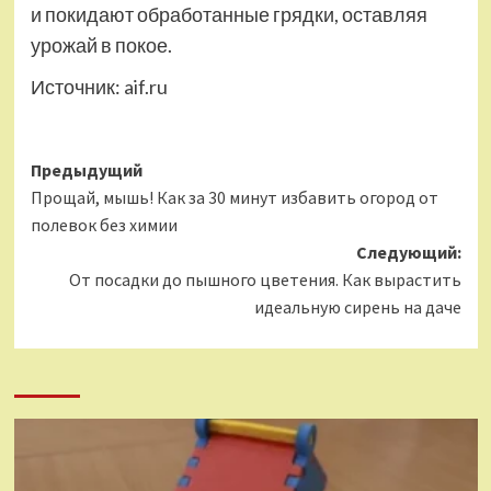
и покидают обработанные грядки, оставляя
урожай в покое.
Источник:
aif.ru
Навигация
Предыдущий
Прощай, мышь! Как за 30 минут избавить огород от
записи
полевок без химии
Следующий:
От посадки до пышного цветения. Как вырастить
идеальную сирень на даче