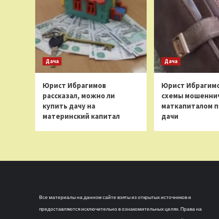
Дача
Дача
Юрист Ибрагимов
Юрист Ибрагимо
рассказал, можно ли
схемы мошеннич
купить дачу на
маткапиталом п
материнский капитал
дачи
Все материалы на данном сайте взяты из открытых источников и
предоставляются исключительно в ознакомительных целях. Права на