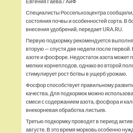
Евгения Гаева / АиФ
Специалисты Россельхозцентра сообщили, 
состояния почвы и особенностей сорта. В б
внесения удобрений, передает URA.RU.
Первую подкормку рекомендуется выполнят
вторую — спустя две недели после первой.
азоте и фосфоре. Недостаток азота может
мелких корнеплодов, однако во второй пол
стимулирует рост ботвы в ущерб урожаю.
Фосфор способствует правильному развити
качества. Для подкормок можно использов
смеси с содержанием азота, фосфора и кал
внекорневая обработка листьев.
Третью подкормку проводят в период актив
августе. В это время морковь особенно нуж