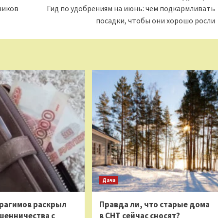
ников
Гид по удобрениям на июнь: чем подкармливать
посадки, чтобы они хорошо росли
Дача
рагимов раскрыл
Правда ли, что старые дома
шенничества с
в СНТ сейчас сносят?