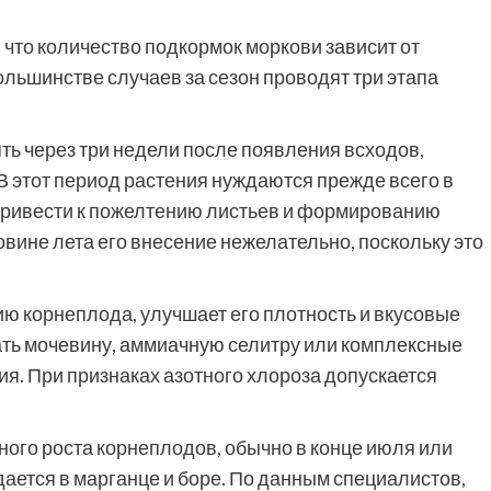
что количество подкормок моркови зависит от
ольшинстве случаев за сезон проводят три этапа
ь через три недели после появления всходов,
 В этот период растения нуждаются прежде всего в
 привести к пожелтению листьев и формированию
овине лета его внесение нежелательно, поскольку это
ю корнеплода, улучшает его плотность и вкусовые
ать мочевину, аммиачную селитру или комплексные
ия. При признаках азотного хлороза допускается
ного роста корнеплодов, обычно в конце июля или
дается в марганце и боре. По данным специалистов,