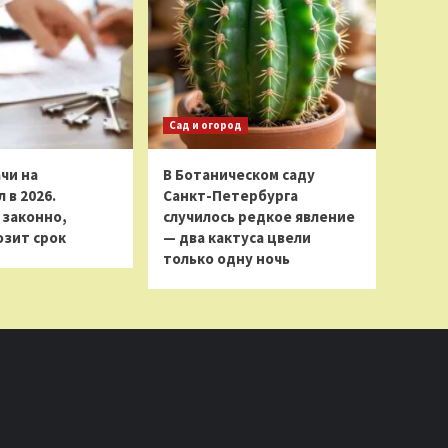
Сад и огород
чи на
В Ботаническом саду
 в 2026.
Санкт-Петербурга
 законно,
случилось редкое явление
розит срок
— два кактуса цвели
только одну ночь