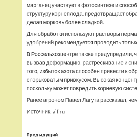
марганец участвует в фотосинтезе и спосо
структуру корнеплода, предотвращает обра
делая морковь более сладкой.
Для обработки используют растворы перма
удобрений рекомендуется проводить тольк
В Россельхозцентре также предупредили, ч
вызвав деформацию, растрескивание и сни
того, избыток азота способен привести к о
с горьковатым привкусом. Высокая концентр
поскольку может повредить корневую сист
Ранее агроном Павел Лагута рассказал, чем
Источник:
aif.ru
Навигация
Предыдущий