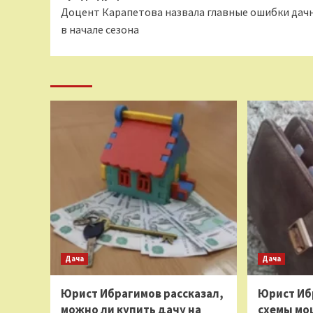
Доцент Карапетова назвала главные ошибки дач
записи
в начале сезона
Дача
Дача
Юрист Ибрагимов рассказал,
Юрист Иб
можно ли купить дачу на
схемы мо