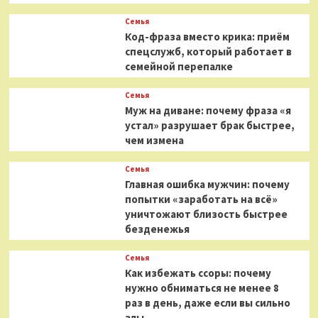
Семья
Код-фраза вместо крика: приём
спецслужб, который работает в
семейной перепалке
Семья
Муж на диване: почему фраза «я
устал» разрушает брак быстрее,
чем измена
Семья
Главная ошибка мужчин: почему
попытки «заработать на всё»
уничтожают близость быстрее
безденежья
Семья
Как избежать ссоры: почему
нужно обниматься не менее 8
раз в день, даже если вы сильно
злы