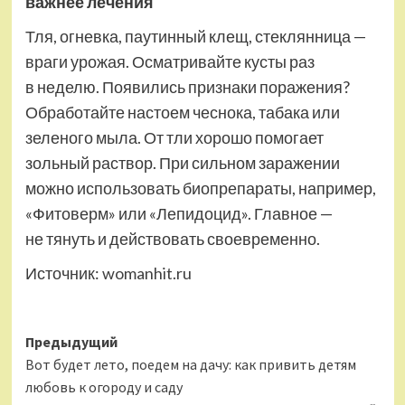
важнее лечения
Тля, огневка, паутинный клещ, стеклянница —
враги урожая. Осматривайте кусты раз
в неделю. Появились признаки поражения?
Обработайте настоем чеснока, табака или
зеленого мыла. От тли хорошо помогает
зольный раствор. При сильном заражении
можно использовать биопрепараты, например,
«Фитоверм» или «Лепидоцид». Главное —
не тянуть и действовать своевременно.
Источник:
womanhit.ru
Навигация
Предыдущий
Вот будет лето, поедем на дачу: как привить детям
записи
любовь к огороду и саду