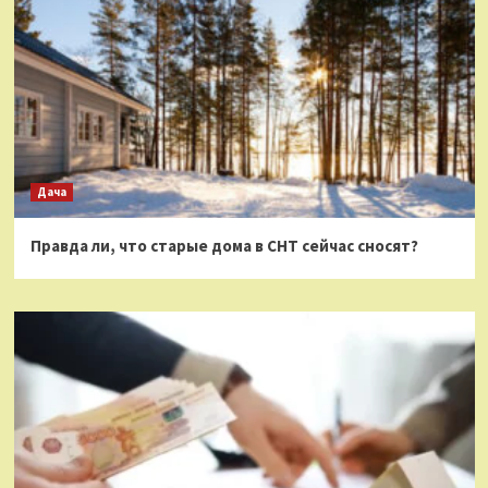
Дача
Правда ли, что старые дома в СНТ сейчас сносят?