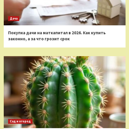
Дача
Покупка дачи на маткапитал в 2026. Как купить
законно, а за что грозит срок
Сад и огород