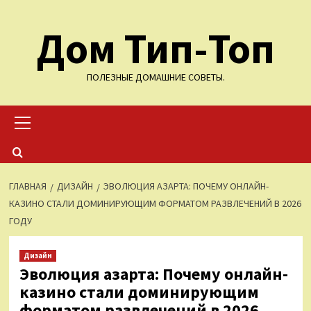
Перейти
Дом Тип-Топ
к
содержимому
ПОЛЕЗНЫЕ ДОМАШНИЕ СОВЕТЫ.
Основное
меню
ГЛАВНАЯ
ДИЗАЙН
ЭВОЛЮЦИЯ АЗАРТА: ПОЧЕМУ ОНЛАЙН-
КАЗИНО СТАЛИ ДОМИНИРУЮЩИМ ФОРМАТОМ РАЗВЛЕЧЕНИЙ В 2026
ГОДУ
Дизайн
Эволюция азарта: Почему онлайн-
казино стали доминирующим
форматом развлечений в 2026