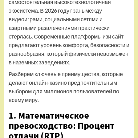
самостоятельная высокотехнологичная
экосистема. В 2026 году грань между
видеоиграми, социальными сетями и
азартными развлечениями практически
стерлась. Современные платформы изи сайт
предлагают уровень комфорта, безопасности и
разнообразия, который физически невозможен
в наземных заведениях.
Разберем ключевые преимущества, которые
делают онлайн-казино предпочтительным
выбором для миллионов пользователей по
всему миру.
1. Математическое
превосходство: Процент
отдачи (RTP)