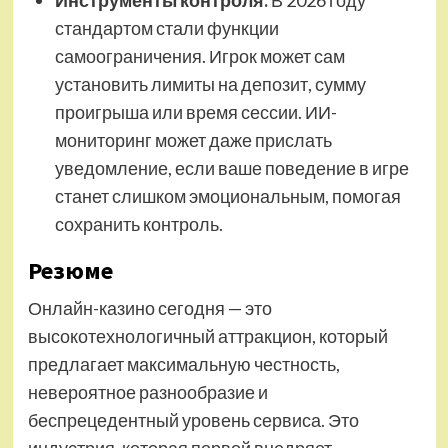
Инструменты контроля:
В 2026 году
стандартом стали функции
самоограничения. Игрок может сам
установить лимиты на депозит, сумму
проигрыша или время сессии. ИИ-
мониторинг может даже прислать
уведомление, если ваше поведение в игре
станет слишком эмоциональным, помогая
сохранить контроль.
Резюме
Онлайн-казино сегодня — это
высокотехнологичный аттракцион, который
предлагает максимальную честность,
невероятное разнообразие и
беспрецедентный уровень сервиса. Это