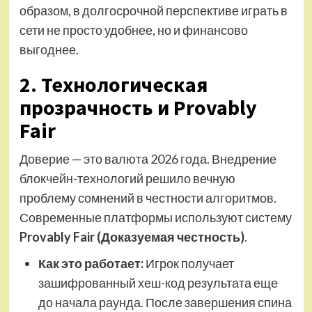
образом, в долгосрочной перспективе играть в
сети не просто удобнее, но и финансово
выгоднее.
2. Технологическая
прозрачность и Provably
Fair
Доверие — это валюта 2026 года. Внедрение
блокчейн-технологий решило вечную
проблему сомнений в честности алгоритмов.
Современные платформы используют систему
Provably Fair (Доказуемая честность)
.
Как это работает:
Игрок получает
зашифрованный хеш-код результата еще
до начала раунда. После завершения спина