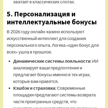
хватает в классических слотах.
5. Персонализация и
интеллектуальные бонусы
В 2026 году онлайн-казино используют
искусственный интеллект для создания
персонального опыта. Логика «один бонус для
всех» ушла в прошлое.
Динамические системы лояльности:
ИИ
анализирует ваши предпочтения и
предлагает бонусы именно в тех играх,
которые вам нравятся.
Кэшбэк и страховка:
Современные
площадки предлагают системы возврата
части проигранных средств, что