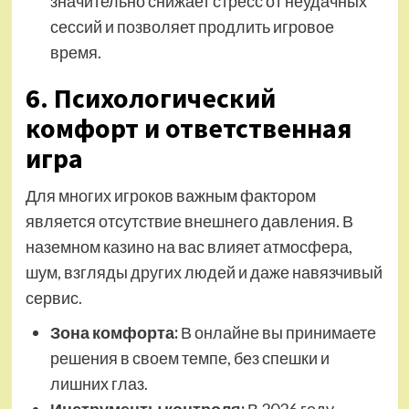
значительно снижает стресс от неудачных
сессий и позволяет продлить игровое
время.
6. Психологический
комфорт и ответственная
игра
Для многих игроков важным фактором
является отсутствие внешнего давления. В
наземном казино на вас влияет атмосфера,
шум, взгляды других людей и даже навязчивый
сервис.
Зона комфорта:
В онлайне вы принимаете
решения в своем темпе, без спешки и
лишних глаз.