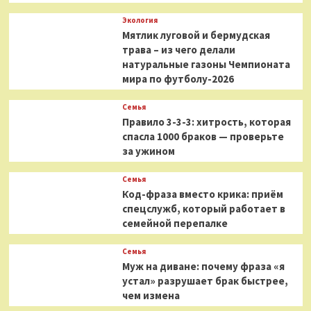
Экология
Мятлик луговой и бермудская
трава – из чего делали
натуральные газоны Чемпионата
мира по футболу-2026
Семья
Правило 3-3-3: хитрость, которая
спасла 1000 браков — проверьте
за ужином
Семья
Код-фраза вместо крика: приём
спецслужб, который работает в
семейной перепалке
Семья
Муж на диване: почему фраза «я
устал» разрушает брак быстрее,
чем измена