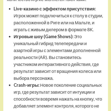
Live-казино с эффектом присутствия:
Игрок может подключиться к столу в студии,
расположенной в Риге или на Мальте, и
играть с живым дилером в формате 8K.
Игровые шоу (Game Shows):
Это
уникальный гибрид телепередачи и
азартной игры с элементами дополненной
реальности (AR). Вы становитесь
участником интерактивного действия, где
результат зависит от вращения колеса или
выбора персонажа.
Crash-игры:
Новое поколение социальных
игр, где результат зависит от интуиции и
способности вовремя нажать на кнопку, что
добавляет элемент контроля, которого не