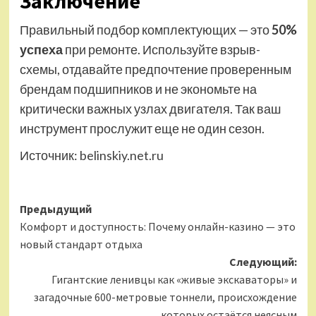
Заключение
Правильный подбор комплектующих — это
50%
успеха
при ремонте. Используйте взрыв-
схемы, отдавайте предпочтение проверенным
брендам подшипников и не экономьте на
критически важных узлах двигателя. Так ваш
инструмент прослужит еще не один сезон.
Источник:
belinskiy.net.ru
Навигация
Предыдущий
Комфорт и доступность: Почему онлайн-казино — это
записи
новый стандарт отдыха
Следующий:
Гигантские ленивцы как «живые экскаваторы» и
загадочные 600-метровые тоннели, происхождение
которых остаётся неясным