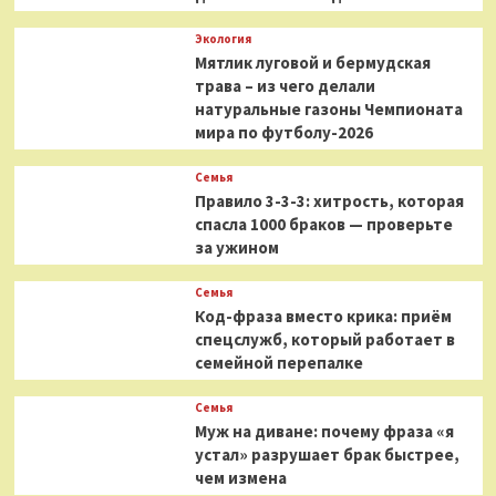
Экология
Мятлик луговой и бермудская
трава – из чего делали
натуральные газоны Чемпионата
мира по футболу-2026
Семья
Правило 3-3-3: хитрость, которая
спасла 1000 браков — проверьте
за ужином
Семья
Код-фраза вместо крика: приём
спецслужб, который работает в
семейной перепалке
Семья
Муж на диване: почему фраза «я
устал» разрушает брак быстрее,
чем измена