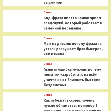
за ужином
Семья
Код-фраза вместо крика: приём
спецслужб, который работает в
семейной перепалке
Семья
Муж на диване: почему фраза «я
устал» разрушает брак быстрее,
чем измена
Семья
Главная ошибка мужчин: почему
попытки «заработать на всё»
уничтожают близость быстрее
безденежья
Семья
Как избежать ссоры: почему
нужно обниматься не менее 8
раз в день, даже если вы сильно