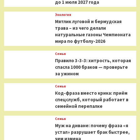
до 1 июля 2027 года
Экология
Мятлик луговой и бермудская
трава – из чего делали
натуральные газоны Чемпионата
мира по футболу-2026
Семья
Правило 3-3-3: хитрость, которая
спасла 1000 браков — проверьте
за ужином
Семья
Код-фраза вместо крика: приём
спецслужб, который работает в
семейной перепалке
Семья
Муж на диване: почему фраза «я
устал» разрушает брак быстрее,
чем измена