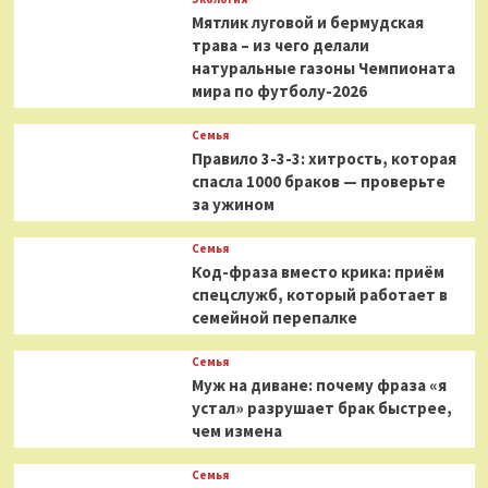
Мятлик луговой и бермудская
трава – из чего делали
натуральные газоны Чемпионата
мира по футболу-2026
Семья
Правило 3-3-3: хитрость, которая
спасла 1000 браков — проверьте
за ужином
Семья
Код-фраза вместо крика: приём
спецслужб, который работает в
семейной перепалке
Семья
Муж на диване: почему фраза «я
устал» разрушает брак быстрее,
чем измена
Семья