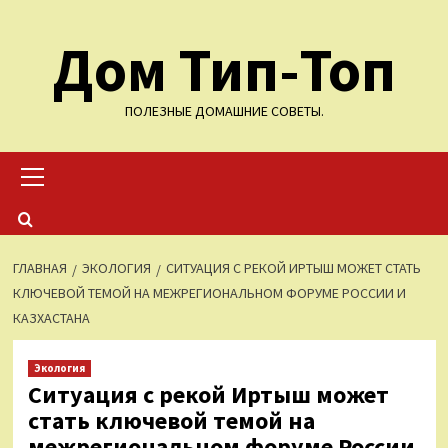
Перейти
Дом Тип-Топ
к
содержимому
ПОЛЕЗНЫЕ ДОМАШНИЕ СОВЕТЫ.
Основное
меню
ГЛАВНАЯ
ЭКОЛОГИЯ
СИТУАЦИЯ С РЕКОЙ ИРТЫШ МОЖЕТ СТАТЬ
КЛЮЧЕВОЙ ТЕМОЙ НА МЕЖРЕГИОНАЛЬНОМ ФОРУМЕ РОССИИ И
КАЗХАСТАНА
Экология
Ситуация с рекой Иртыш может
стать ключевой темой на
межрегиональном форуме России