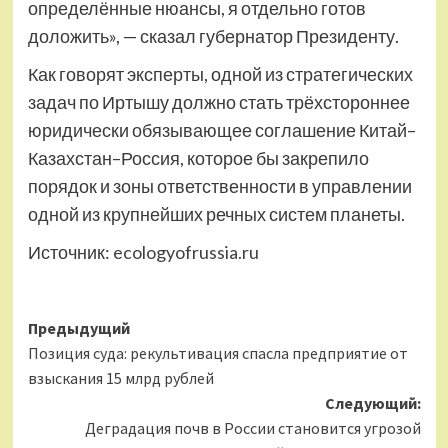
определённые нюансы, я отдельно готов
доложить», — сказал губернатор Президенту.
Как говорят эксперты, одной из стратегических
задач по Иртышу должно стать трёхстороннее
юридически обязывающее соглашение Китай–
Казахстан–Россия, которое бы закрепило
порядок и зоны ответственности в управлении
одной из крупнейших речных систем планеты.
Источник:
ecologyofrussia.ru
Навигация
Предыдущий
Позиция суда: рекультивация спасла предприятие от
записи
взыскания 15 млрд рублей
Следующий:
Деградация почв в России становится угрозой