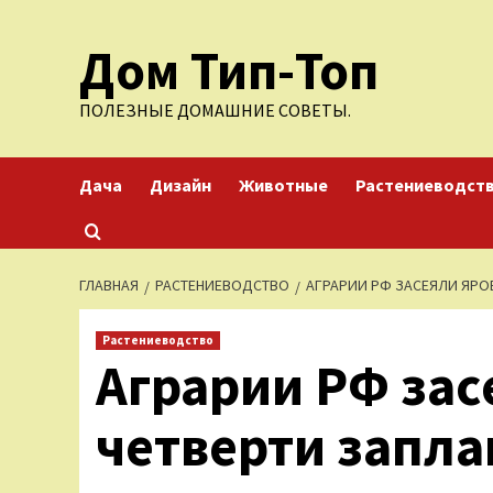
Перейти
Дом Тип-Топ
к
содержимому
ПОЛЕЗНЫЕ ДОМАШНИЕ СОВЕТЫ.
Дача
Дизайн
Животные
Растениеводст
ГЛАВНАЯ
РАСТЕНИЕВОДСТВО
АГРАРИИ РФ ЗАСЕЯЛИ ЯР
Растениеводство
Аграрии РФ зас
четверти запл