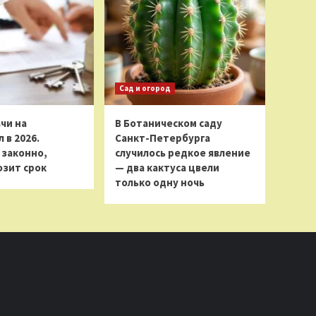
Сад и огород
чи на
В Ботаническом саду
 в 2026.
Санкт-Петербурга
 законно,
случилось редкое явление
розит срок
— два кактуса цвели
только одну ночь