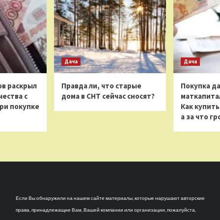
Дача
Дача
в раскрыл
Правда ли, что старые
Покупка да
ества с
дома в СНТ сейчас сносят?
маткапитал
ри покупке
Как купить
а за что г
Если Вы обнаружили на нашем сайте материалы, которые нарушают авторские
права, принадлежащие Вам, Вашей компании или организации, пожалуйста,