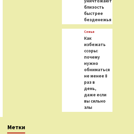
уничтожают
близость
быстрее
безденежья
Семья
Как
избежать
ссоры:
почему
нужно
обниматься
не менее 8
раз в
день,
даже если
вы сильно
злы
Метки