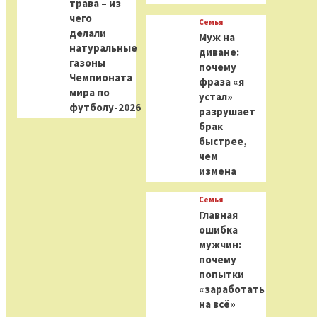
трава – из
чего
Семья
делали
Муж на
натуральные
диване:
газоны
почему
Чемпионата
фраза «я
мира по
устал»
футболу-2026
разрушает
брак
быстрее,
чем
измена
Семья
Главная
ошибка
мужчин:
почему
попытки
«заработать
на всё»