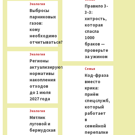
Экология
Правило 3-
Выбросы
3-3:
парниковых
хитрость,
газов:
которая
кому
спасла
необходимо
1000
отчитываться?
браков —
проверьте
Экология
за ужином
Регионы
актуализируют
Семья
нормативы
Код-фраза
накопления
вместо
отходов
крика:
до 1 июля
приём
2027 года
спецслужб,
который
Экология
работает
Мятлик
в
луговой и
семейной
бермудская
перепалке