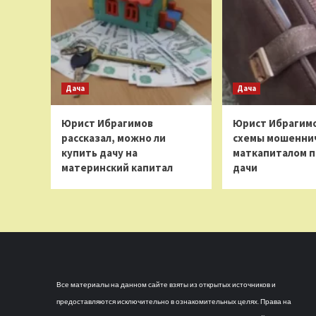
Дача
Дача
Юрист Ибрагимов
Юрист Ибрагимо
рассказал, можно ли
схемы мошеннич
купить дачу на
маткапиталом п
материнский капитал
дачи
Все материалы на данном сайте взяты из открытых источников и
предоставляются исключительно в ознакомительных целях. Права на