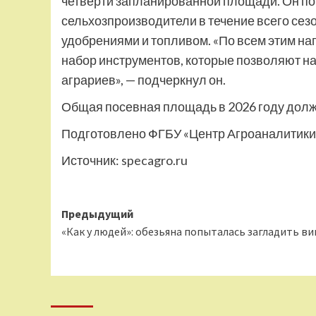
четверти запланированной площади. Он поп
сельхозпроизводители в течение всего сез
удобрениями и топливом. «По всем этим н
набор инструментов, которые позволяют н
аграриев», — подчеркнул он.
Общая посевная площадь в 2026 году должн
Подготовлено ФГБУ «Центр Агроаналитики»
Источник:
specagro.ru
Навигация
Предыдущий
«Как у людей»: обезьяна попыталась загладить ви
записи