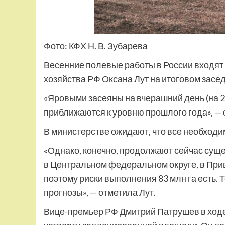
Фото: КФХ Н. В. Зубарева
Весенние полевые работы в России входят
хозяйства РФ Оксана Лут на итоговом засе
«Яровыми засеяны на вчерашний день (на 28 
приближаются к уровню прошлого года», — 
В министерстве ожидают, что все необход
«Однако, конечно, продолжают сейчас сущес
в Центральном федеральном округе, в При
поэтому риски выполнения 83 млн га есть. 
прогнозы», — отметила Лут.
Вице-премьер РФ Дмитрий Патрушев в ходе