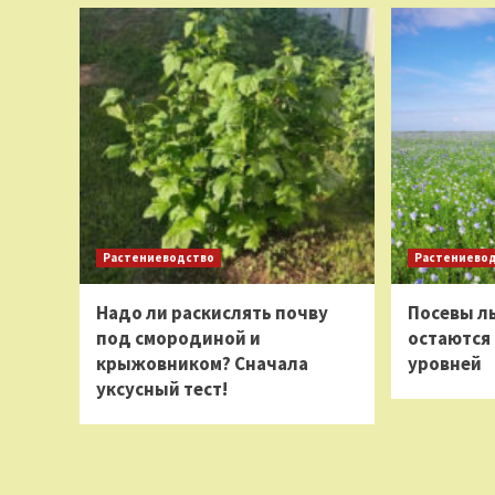
Растениеводство
Растениево
Надо ли раскислять почву
Посевы ль
под смородиной и
остаются
крыжовником? Сначала
уровней
уксусный тест!