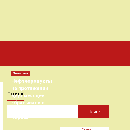
Экология
Нефтепродукты
на протяжении
Поиск
двух месяцев
сбрасывали в
городскую реку
Поиск
Кирова
Семья