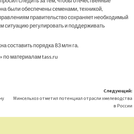
росил следить за тем, чтобы отечественные
она были обеспечены семенами, техникой,
аправлениям правительство сохраняет необходимый
ам ситуацию регулировать и поддерживать
а составить порядка 83 млн га.
 по материалам tass.ru
Следующий:
ну
Минсельхоз отметил потенциал отрасли хмелеводства
в России