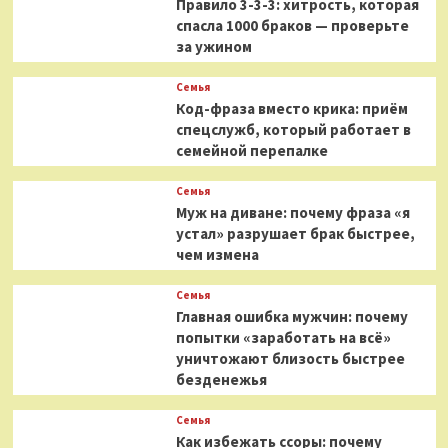
Правило 3-3-3: хитрость, которая
спасла 1000 браков — проверьте
за ужином
Семья
Код-фраза вместо крика: приём
спецслужб, который работает в
семейной перепалке
Семья
Муж на диване: почему фраза «я
устал» разрушает брак быстрее,
чем измена
Семья
Главная ошибка мужчин: почему
попытки «заработать на всё»
уничтожают близость быстрее
безденежья
Семья
Как избежать ссоры: почему