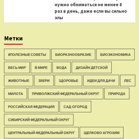
нужно обниматься не менее 8
раз в день, даже если вы сильно
злы
Метки
#ПОЛЕЗНЫЕ СОВЕТЫ
БИОРАЗНООБРАЗИЕ
БИОЭКОНОМИКА
ВЕСЬ МИР
В МИРЕ
ВОДА
ДИЗАЙН ДЕТСКОЙ
ЖИВОТНЫЕ
ЗВЕРИ
ЗДОРОВЬЕ
ИДЕИ ДЛЯ ДАЧИ
ЛЕС
МИЛОТА
ПРИВОЛЖСКИЙ ФЕДЕРАЛЬНЫЙ ОКРУГ
ПРИРОДА
РОССИЙСКАЯ ФЕДЕРАЦИЯ
САД-ОГОРОД
СИБИРСКИЙ ФЕДЕРАЛЬНЫЙ ОКРУГ
ЦЕНТРАЛЬНЫЙ ФЕДЕРАЛЬНЫЙ ОКРУГ
ЩЕЛКОВО АГРОХИМ